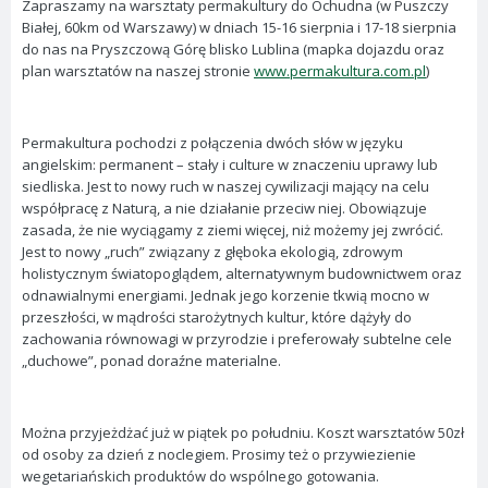
Zapraszamy na warsztaty permakultury do Ochudna (w Puszczy
Białej, 60km od Warszawy) w dniach 15-16 sierpnia i 17-18 sierpnia
do nas na Pryszczową Górę blisko Lublina (mapka dojazdu oraz
plan warsztatów na naszej stronie
www.permakultura.com.pl
)
Permakultura pochodzi z połączenia dwóch słów w języku
angielskim: permanent – stały i culture w znaczeniu uprawy lub
siedliska. Jest to nowy ruch w naszej cywilizacji mający na celu
współpracę z Naturą, a nie działanie przeciw niej. Obowiązuje
zasada, że nie wyciągamy z ziemi więcej, niż możemy jej zwrócić.
Jest to nowy „ruch” związany z głęboka ekologią, zdrowym
holistycznym światopoglądem, alternatywnym budownictwem oraz
odnawialnymi energiami. Jednak jego korzenie tkwią mocno w
przeszłości, w mądrości starożytnych kultur, które dążyły do
zachowania równowagi w przyrodzie i preferowały subtelne cele
„duchowe”, ponad doraźne materialne.
Można przyjeżdżać już w piątek po południu. Koszt warsztatów 50zł
od osoby za dzień z noclegiem. Prosimy też o przywiezienie
wegetariańskich produktów do wspólnego gotowania.