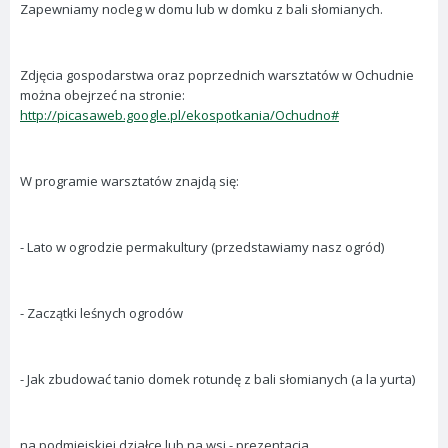
Zapewniamy nocleg w domu lub w domku z bali słomianych.
Zdjęcia gospodarstwa oraz poprzednich warsztatów w Ochudnie
można obejrzeć na stronie:
http://picasaweb.google.pl/ekospotkania/Ochudno#
W programie warsztatów znajdą się:
- Lato w ogrodzie permakultury (przedstawiamy nasz ogród)
- Zaczątki leśnych ogrodów
- Jak zbudować tanio domek rotundę z bali słomianych (a la yurta)
na podmiejskiej działce lub na wsi - prezentacja