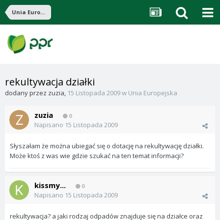
Unia Europejska
rekultywacja działki
dodany przez
zuzia
,
15 Listopada 2009
w
Unia Europejska
zuzia
0
Napisano
15 Listopada 2009
Słyszałam że można ubiegać się o dotację na rekultywację działki.
Może ktoś z was wie gdzie szukać na ten temat informacji?
kissmy...
0
Napisano
15 Listopada 2009
rekultywacja? a jaki rodzaj odpadów znajduje się na działce oraz