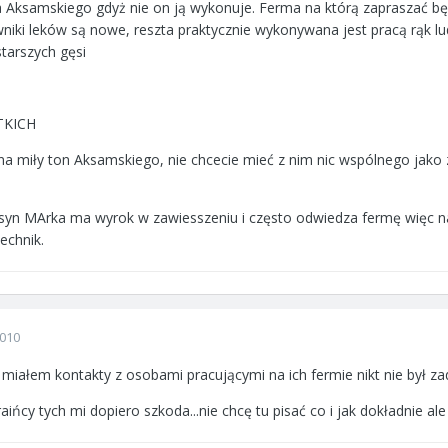
na Aksamskiego gdyż nie on ją wykonuje. Ferma na którą zapraszać bę
owniki leków są nowe, reszta praktycznie wykonywana jest pracą rąk 
tarszych gęsi
TKICH
 na miły ton Aksamskiego, nie chcecie mieć z nim nic wspólnego jako
 syn MArka ma wyrok w zawiesszeniu i często odwiedza fermę więc 
echnik.
2010
e miałem kontakty z osobami pracującymi na ich fermie nikt nie był 
ińcy tych mi dopiero szkoda...nie chcę tu pisać co i jak dokładnie ale