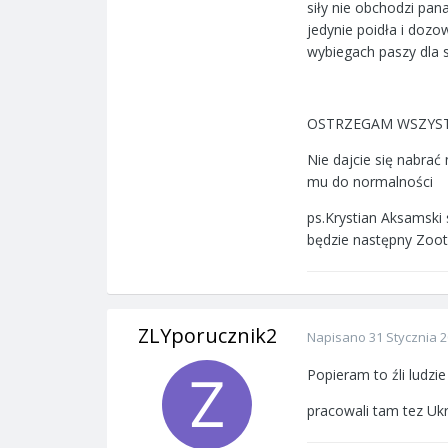
siły nie obchodzi pa
jedynie poidła i doz
wybiegach paszy dla s
OSTRZEGAM WSZYS
Nie dajcie się nabrać
mu do normalności
ps.Krystian Aksamski
będzie następny Zoot
ZLYporucznik2
Napisano
31 Stycznia 
Popieram to źli ludzi
pracowali tam tez Ukra