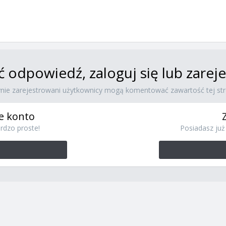
ć odpowiedź, zaloguj się lub zare
ynie zarejestrowani użytkownicy mogą komentować zawartość tej str
e konto
rdzo proste!
Posiadasz już 