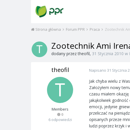
Strona główna
Forum PPR
Praca
Zootechnik Am
Zootechnik Ami Irena
dodany przez
theofil
,
31 Stycznia 2010
w
theofil
Napisano
31 Stycznia 
Jak chyba wielu z Was
Założyłem nowy temat
czasu miałem okazję 
jakąkolwiek godność 
emocji, jedynie gniew
Members
przeliczać na pieniąd
0
opisanych przeze mni
6 odpowiedzi
ludzi poprzez krzyk i