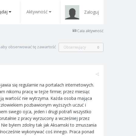
ądaj
Aktywność
Zaloguj
Cała aktywność
, aby obserwować tę zawartość
Obserwujący
0
awia się regularnie na portalach internetowych.
m nikomu pracę w tejże firmie; przez miesiąc
oją wartość nie wytrzyma. Każda osoba mająca
t człowiekiem pozbawionym wyższych uczuć i
ynem swego ojca, jeden i drugi potrafi wszystko
 brutalnie z pracy wyrzucony a wcześniej przez
 Nie byłem zdolny tak jak Aksamski to zmuszania
 jednocześnie wykonywać coś innego. Praca ponad