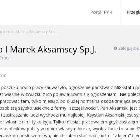
Portal PPR
Przegl
i Irena I Marek Aksamscy Sp.J.
 I Marek Aksamscy Sp.J.
Zaloguj się
Praca
2010
 poszukujących pracy zauważyło, ogłoszenie państwa z Mi8kstatu poj
 właśnie w związku z ich pojawiającymi się ogłoszeniami. Nie poleca
pracować tam, tylko miesiąc, bo dłużej normalna osoba znająca sw
osobistą szybko ucieknie z fermy "szczęśliwości". Pan Aksamski jes
 i zastraszanie ludzi wychodzi mu najlepiej. Ksystian Aksamski jest s
ze i właśnie nimi tylko żyją. Tylko miesiąc pracowałem gdyż zostałęm
e osobników pobity w moim własnym biurze, wyobrażacie to sobie !?
 wrzask do posłuszeństwa, nie chciałem stać nad l;udźmi "z kijem" i