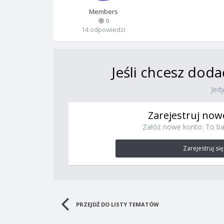
Members
0
14 odpowiedzi
Jeśli chcesz doda
Jed
Zarejestruj now
Załóż nowe konto. To ba
Zarejestruj się
PRZEJDŹ DO LISTY TEMATÓW