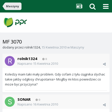
Maszyny
MF 3070
dodany przez
rolnik1324
,
15 Kwietnia 2010
w
Maszyny
rolnik1324
0
Napisano
15 Kwietnia 2010
Koledzy mam taki mały problem. Gdy cofam z tyłu ciągnika slychac
takie jakby odgłosy chrupotania> Moglby mi ktos powiedziec co
moze byc przyczyna?
SONAR
0
Napisano
16 Kwietnia 2010