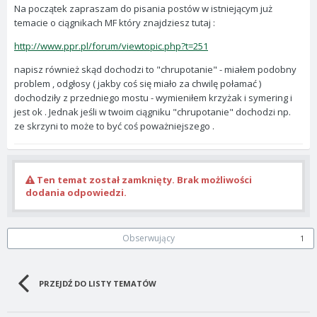
Na początek zapraszam do pisania postów w istniejącym już
temacie o ciągnikach MF który znajdziesz tutaj :
http://www.ppr.pl/forum/viewtopic.php?t=251
napisz również skąd dochodzi to "chrupotanie" - miałem podobny
problem , odgłosy ( jakby coś się miało za chwilę połamać )
dochodziły z przedniego mostu - wymieniłem krzyżak i symering i
jest ok . Jednak jeśli w twoim ciągniku "chrupotanie" dochodzi np.
ze skrzyni to może to być coś poważniejszego .
Ten temat został zamknięty. Brak możliwości
dodania odpowiedzi.
Obserwujący
1
PRZEJDŹ DO LISTY TEMATÓW