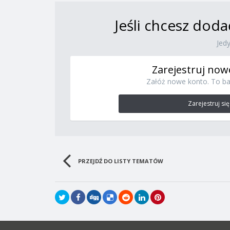
Jeśli chcesz doda
Jed
Zarejestruj now
Załóż nowe konto. To ba
Zarejestruj się
PRZEJDŹ DO LISTY TEMATÓW