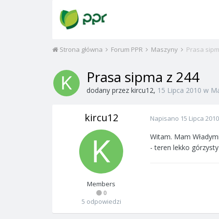
Strona główna
Forum PPR
Maszyny
Prasa sipm
Prasa sipma z 244
dodany przez
kircu12
,
15 Lipca 2010
w
Ma
kircu12
Napisano
15 Lipca 2010
Witam. Mam Władymirc
- teren lekko górzyst
Members
0
5 odpowiedzi