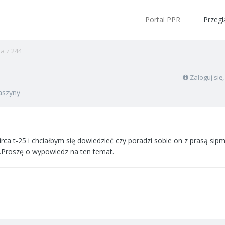
Portal PPR
Przegl
a z 244
Zaloguj się
szyny
a t-25 i chciałbym się dowiedzieć czy poradzi sobie on z prasą sip
y.Proszę o wypowiedz na ten temat.