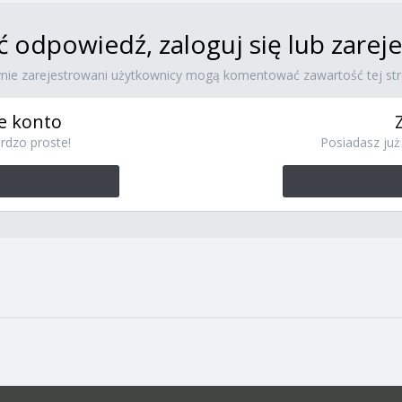
ć odpowiedź, zaloguj się lub zare
ynie zarejestrowani użytkownicy mogą komentować zawartość tej str
e konto
rdzo proste!
Posiadasz już 