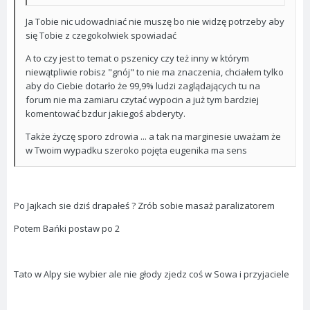
Ja Tobie nic udowadniać nie muszę bo nie widzę potrzeby aby
się Tobie z czegokolwiek spowiadać
A to czy jest to temat o pszenicy czy też inny w którym
niewątpliwie robisz "gnój" to nie ma znaczenia, chciałem tylko
aby do Ciebie dotarło że 99,9% ludzi zaglądających tu na
forum nie ma zamiaru czytać wypocin a już tym bardziej
komentować bzdur jakiegoś abderyty.
Także życzę sporo zdrowia ... a tak na marginesie uważam że
w Twoim wypadku szeroko pojęta eugenika ma sens
Po Jajkach sie dziś drapałeś ? Zrób sobie masaż paralizatorem
Potem Bańki postaw po 2
Tato w Alpy sie wybier ale nie głody zjedz coś w Sowa i przyjaciele