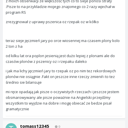
z moich obserwacji ze większość tych co to sieje ponosi straty
.Pisze to na przykładzie mojego znajomego co 2 razy wjechał w
program RS
zrezygnował z uprawy pszenica oz rzepak oz w kółko
teraz sieje jęczmień jary po orce wiosennej ma czasem plony kolo
2 ton z ha
od kilku lat ora poplon jesienią jest dużo lepiej z plonami ale do
czasów plonów z pszenicy oz i rzepaku daleko
i jak ma lichy jęczmień jary to rzepak oz po nim tez rekordowych
plonów nie osiągnie .Fakt on jeszcze inne rzeczy zmienił i to tez
średnio sie bilansuje
mi ręce opadają jak pisze o oczywistych rzeczach i jeszcze jestem
obsmarowywany ale pisze poważnie na Angielski przejdźmy
wszystkim to wyjdzie na dobre i mogę obiecać ze bedze pisał
gramatycznie
tomass12345
0