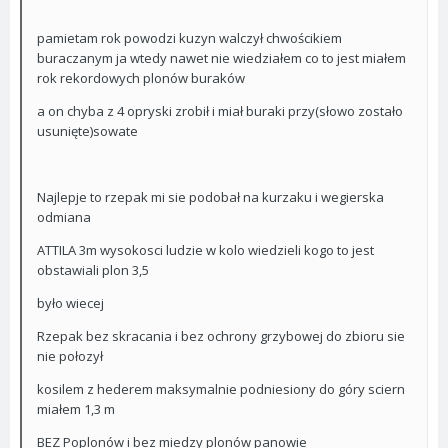
pamietam rok powodzi kuzyn walczył chwościkiem
buraczanym ja wtedy nawet nie wiedziałem co to jest miałem
rok rekordowych plonów buraków
a on chyba z 4 opryski zrobił i miał buraki przy(słowo zostało
usunięte)sowate
Najlepje to rzepak mi sie podobał na kurzaku i wegierska
odmiana
ATTILA 3m wysokosci ludzie w kolo wiedzieli kogo to jest
obstawiali plon 3,5
było wiecej
Rzepak bez skracania i bez ochrony grzybowej do zbioru sie
nie połozył
kosilem z hederem maksymalnie podniesiony do góry sciern
miałem 1,3 m
BEZ Poplonów i bez miedzy plonów panowie