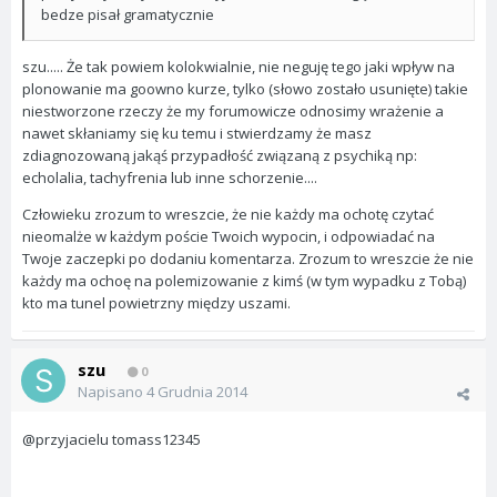
bedze pisał gramatycznie
szu..... Że tak powiem kolokwialnie, nie neguję tego jaki wpływ na
plonowanie ma goowno kurze, tylko (słowo zostało usunięte) takie
niestworzone rzeczy że my forumowicze odnosimy wrażenie a
nawet skłaniamy się ku temu i stwierdzamy że masz
zdiagnozowaną jakąś przypadłość związaną z psychiką np:
echolalia, tachyfrenia lub inne schorzenie....
Człowieku zrozum to wreszcie, że nie każdy ma ochotę czytać
nieomalże w każdym poście Twoich wypocin, i odpowiadać na
Twoje zaczepki po dodaniu komentarza. Zrozum to wreszcie że nie
każdy ma ochoę na polemizowanie z kimś (w tym wypadku z Tobą)
kto ma tunel powietrzny między uszami.
szu
0
Napisano
4 Grudnia 2014
@przyjacielu tomass12345