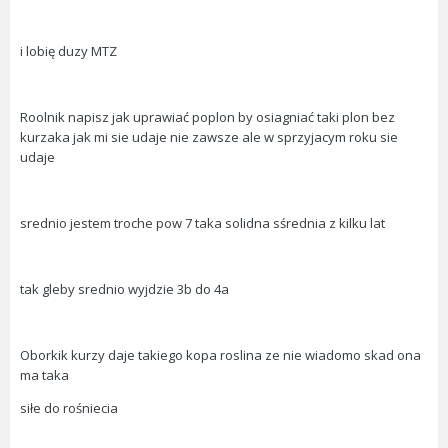
i lobię duzy MTZ
Roolnik napisz jak uprawiać poplon by osiagniać taki plon bez
kurzaka jak mi sie udaje nie zawsze ale w sprzyjacym roku sie
udaje
srednio jestem troche pow 7 taka solidna sśrednia z kilku lat
tak gleby srednio wyjdzie 3b do 4a
Oborkik kurzy daje takiego kopa roslina ze nie wiadomo skad ona
ma taka
siłe do rośniecia