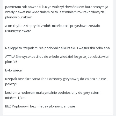
pamietam rok powodzi kuzyn walczył chwościkiem buraczanym ja
wtedy nawet nie wiedziałem co to jest miałem rok rekordowych
plonów buraków
a on chyba z 4 opryski zrobił i miał buraki przy(słowo zostało
usunięte)sowate
Najlepje to rzepak mi sie podobał na kurzaku i wegierska odmiana
ATTILA 3m wysokosci ludzie w kolo wiedzieli kogo to jest obstawiali
plon 3,5
było wiecej
Rzepak bez skracania i bez ochrony grzybowej do zbioru sie nie
połozył
kosilem z hederem maksymalnie podniesiony do góry sciern
miałem 1,3 m
BEZ Poplonów i bez miedzy plonów panowie