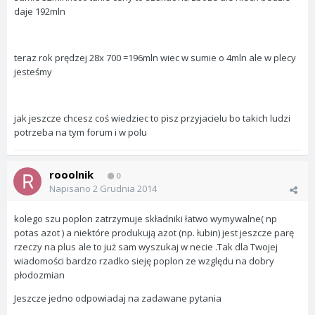
daje 192mln
teraz rok prędzej 28x 700 =196mln wiec w sumie o 4mln ale w plecy
jesteśmy
jak jeszcze chcesz coś wiedziec to pisz przyjacielu bo takich ludzi
potrzeba na tym forum i w polu
rooolnik
0
Napisano
2 Grudnia 2014
kolego szu poplon zatrzymuje składniki łatwo wymywalne( np
potas azot ) a niektóre produkują azot (np. łubin) jest jeszcze parę
rzeczy na plus ale to już sam wyszukaj w necie .Tak dla Twojej
wiadomości bardzo rzadko sieję poplon ze względu na dobry
płodozmian
Jeszcze jedno odpowiadaj na zadawane pytania