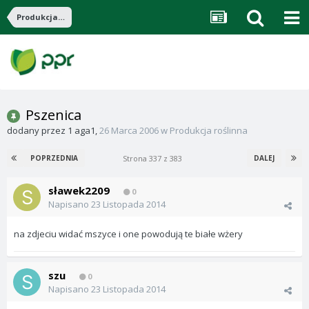
Produkcja roślinna
Pszenica
dodany przez
1 aga1
,
26 Marca 2006
w
Produkcja roślinna
Strona 337 z 383
POPRZEDNIA
DALEJ
sławek2209
0
Napisano
23 Listopada 2014
na zdjeciu widać mszyce i one powodują te białe wżery
szu
0
Napisano
23 Listopada 2014