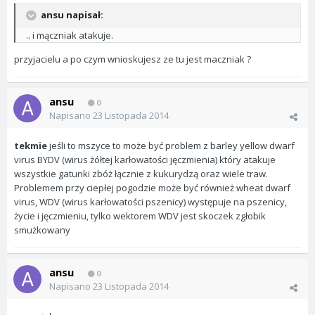
ansu napisał:
.. i mączniak atakuje.
przyjacielu a po czym wnioskujesz ze tu jest maczniak ?
ansu
0
Napisano
23 Listopada 2014
tekmie
jeśli to mszyce to może być problem z barley yellow dwarf
virus BYDV (wirus żółtej karłowatości jęczmienia) który atakuje
wszystkie gatunki zbóż łącznie z kukurydzą oraz wiele traw.
Problemem przy ciepłej pogodzie może być również wheat dwarf
virus, WDV (wirus karłowatości pszenicy) występuje na pszenicy,
życie i jęczmieniu, tylko wektorem WDV jest skoczek zgłobik
smużkowany
ansu
0
Napisano
23 Listopada 2014