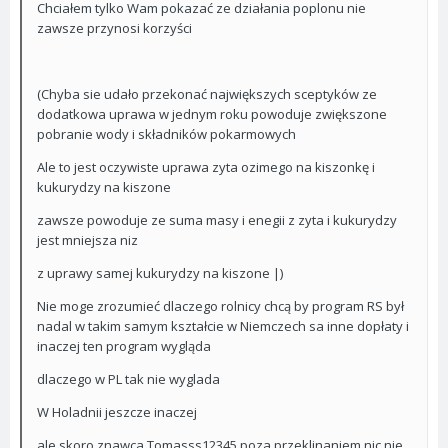
Chciałem tylko Wam pokazać ze działania poplonu nie
zawsze przynosi korzyści
(Chyba sie udało przekonać największych sceptyków ze
dodatkowa uprawa w jednym roku powoduje zwiększone
pobranie wody i składników pokarmowych
Ale to jest oczywiste uprawa zyta ozimego na kiszonkę i
kukurydzy na kiszone
zawsze powoduje ze suma masy i enegii z zyta i kukurydzy
jest mniejsza niz
z uprawy samej kukurydzy na kiszone |)
Nie moge zrozumieć dlaczego rolnicy chcą by program RS był
nadal w takim samym kształcie w Niemczech sa inne dopłaty i
inaczej ten program wygląda
dlaczego w PL tak nie wyglada
W Holadnii jeszcze inaczej
ale skoro znawca Tomasss12345 poza przeklinaniem nic nie