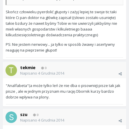
Skończ człowieku pyerdolić głupoty i zażyj lepiej te swoje tic taki
które Ci pan doktor na główkę zapisał ((słowo zostało usunięte)
takie bzdury że nawet byśmy Tobie w nie uwierzyli jakbyśmy nie
mieli własnych gospodarstw i kilkuletniego baaaa
kilkudziesięcioletniego doświadczenia praktycznego)
PS: Nie jestem nerwowy... ja tylko w sposób żwawy i asertywny
reaguję na pieprzenie głupot!
tekmie
0
Napisano
4 Grudnia 2014
"Analfabeta"(a może tylko leń że nie dba o pisownię) pisze tak jak
pisze , ale w jednym przyznam mu rację.Obornik kurzy bardzo
dobrze wpływa na plony.
szu
0
Napisano
4 Grudnia 2014