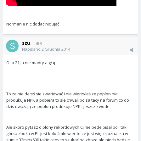
Normanie nic dodać nic ująć
szu
0
Napisano
2 Grudnia 2014
Osa 21 ja nie madry a głupi
To ze nie dałeś sie zwariować i nie wierzyłeś ze poplon nie
produkuje NPK a pobiera to sie chwali bo sa tacy na forum co do
dzis uważają ze poplon produkuje NPK i jeszcze wode
Ale skoro pytasz o plony rekordowych Ci nie bede pisał bo i tak
górka zboża w PL jest kolo 4mln wiec to ze jest więcej oznacza w
sumie 32mlnx600 takie ceny to szukać na zboze ale niech bedzie