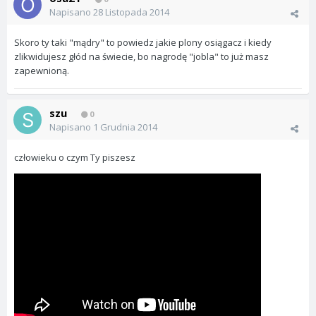
Napisano
28 Listopada 2014
Skoro ty taki "mądry" to powiedz jakie plony osiągacz i kiedy
zlikwidujesz głód na świecie, bo nagrodę "jobla" to już masz
zapewnioną.
szu
0
Napisano
1 Grudnia 2014
człowieku o czym Ty piszesz