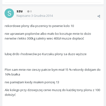
szu
0
Napisano
3 Grudnia 2014
rekordowe plony dla pszenicy to pewnie kolo 10
nie uprawiam poplonów albo mało bo kosztuje mnie to dożo
nerwów i lekko 300kg saletry wiec 400zł musze dopłacić
lubię drób i hodowców po Kurzaku plony sa duzo wyższe
Plon sam mnie nie cieszy patrze bym miał 15 % rekordy dobijam do
16% białka
nie pamiętam kiedy miałem ponizej 13
Ale kolego przy dzisiejszej cenie muszę do każdej tony plonu z 100
dołożyć