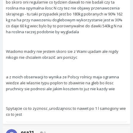
bo skoro oni regularnie co tydzien dawali to nie badali czy ta
roslina ma opymalna ilosc N czy tez nie objawy przenawozenia
skrajnego - tu taki przypadek jest bo 180kg pobranych w 90% 162
kg na ha przy nawozeniu doglebowym wykorzystanie jest w 30%
co daje 60 kg wiec bylo by to porownywalne do dawki 540kg N na
ha roslina raczej podobnie by wygladala
Wiadomo madry nie jestem skoro sie z Wami ujadam ale nigdy
nikogo nie chcialem obrazi¢ ani ponizyc
a z moich obserwacji to wynika ze Polscy rolnicy maja ogramna
wiedze ale wlasnie typu poplon to zbawinie na gleb bo ilosc
pruchnicy sie podnosi ale jakim kosztem to juz nie kazdy wie
Spytajcie co to zyznosc ,urodzajnosc to nawet po 1 l samogony wie
co to jest
osa21
0