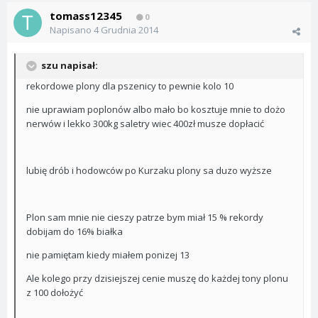
tomass12345
0
Napisano
4 Grudnia 2014
szu napisał:
rekordowe plony dla pszenicy to pewnie kolo 10
nie uprawiam poplonów albo mało bo kosztuje mnie to dożo
nerwów i lekko 300kg saletry wiec 400zł musze dopłacić
lubię drób i hodowców po Kurzaku plony sa duzo wyższe
Plon sam mnie nie cieszy patrze bym miał 15 % rekordy
dobijam do 16% białka
nie pamiętam kiedy miałem ponizej 13
Ale kolego przy dzisiejszej cenie muszę do każdej tony plonu
z 100 dołożyć