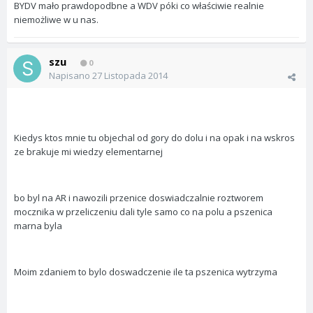
BYDV mało prawdopodbne a WDV póki co właściwie realnie
niemożliwe w u nas.
szu
0
Napisano
27 Listopada 2014
Kiedys ktos mnie tu objechal od gory do dolu i na opak i na wskros
ze brakuje mi wiedzy elementarnej
bo byl na AR i nawozili przenice doswiadczalnie roztworem
mocznika w przeliczeniu dali tyle samo co na polu a pszenica
marna byla
Moim zdaniem to bylo doswadczenie ile ta pszenica wytrzyma