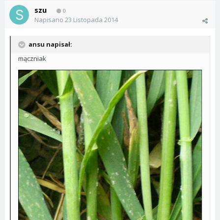
szu
0
Napisano
23 Listopada 2014
ansu napisał:
mączniak