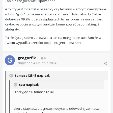
Tobie z czegokolwiek spowiadać
A to czy jest to temat o pszenicy czy też inny w którym niewątpliwie
robisz "gnój" to nie ma znaczenia, chciałem tylko aby do Ciebie
dotarło że 99,9% ludzi zaglądających tu na forum nie ma zamiaru
czytać wypocin a już tym bardziej komentować bzdur jakiegoś
abderyty.
Także życzę sporo zdrowia ... a tak na marginesie uważam że w
Twoim wypadku szeroko pojęta eugenika ma sens
gregorfik
0
Napisano
4 Grudnia 2014
tomass12345 napisał:
szu napisał:
@przyjacielu tomass12345
skoro stawiasz diagnozę medyczna udowodnij ze masz