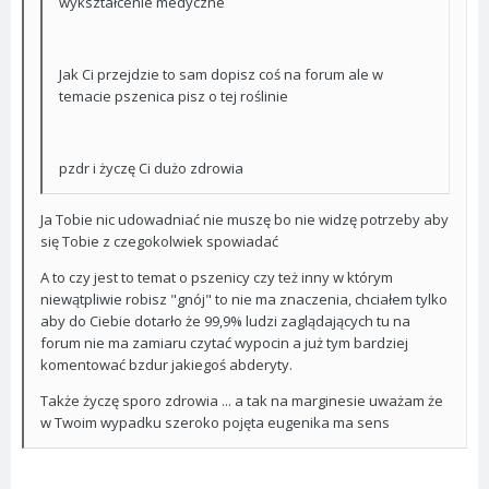
wykształcenie medyczne
Jak Ci przejdzie to sam dopisz coś na forum ale w
temacie pszenica pisz o tej roślinie
pzdr i życzę Ci dużo zdrowia
Ja Tobie nic udowadniać nie muszę bo nie widzę potrzeby aby
się Tobie z czegokolwiek spowiadać
A to czy jest to temat o pszenicy czy też inny w którym
niewątpliwie robisz "gnój" to nie ma znaczenia, chciałem tylko
aby do Ciebie dotarło że 99,9% ludzi zaglądających tu na
forum nie ma zamiaru czytać wypocin a już tym bardziej
komentować bzdur jakiegoś abderyty.
Także życzę sporo zdrowia ... a tak na marginesie uważam że
w Twoim wypadku szeroko pojęta eugenika ma sens