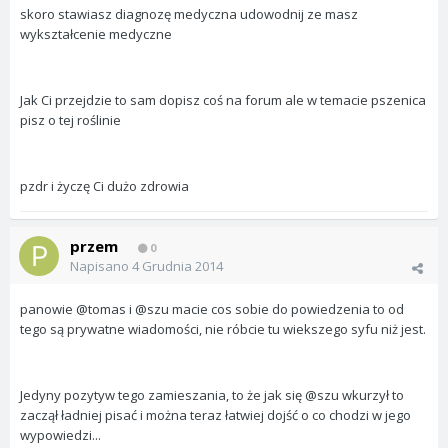
skoro stawiasz diagnozę medyczna udowodnij ze masz
wykształcenie medyczne
Jak Ci przejdzie to sam dopisz coś na forum ale w temacie pszenica
pisz o tej roślinie
pzdr i życzę Ci dużo zdrowia
przem
0
Napisano
4 Grudnia 2014
panowie @tomas i @szu macie cos sobie do powiedzenia to od
tego są prywatne wiadomości, nie róbcie tu wiekszego syfu niż jest.
Jedyny pozytyw tego zamieszania, to że jak się @szu wkurzył to
zaczął ładniej pisać i można teraz łatwiej dojść o co chodzi w jego
wypowiedzi...