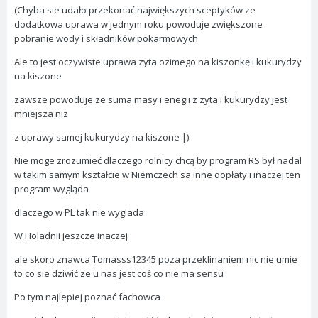
(Chyba sie udało przekonać największych sceptyków ze
dodatkowa uprawa w jednym roku powoduje zwiększone
pobranie wody i składników pokarmowych
Ale to jest oczywiste uprawa zyta ozimego na kiszonkę i kukurydzy
na kiszone
zawsze powoduje ze suma masy i enegii z zyta i kukurydzy jest
mniejsza niz
z uprawy samej kukurydzy na kiszone |)
Nie moge zrozumieć dlaczego rolnicy chcą by program RS był nadal
w takim samym kształcie w Niemczech sa inne dopłaty i inaczej ten
program wygląda
dlaczego w PL tak nie wyglada
W Holadnii jeszcze inaczej
ale skoro znawca Tomasss12345 poza przeklinaniem nic nie umie
to co sie dziwić ze u nas jest coś co nie ma sensu
Po tym najlepiej poznać fachowca