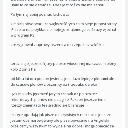
umie to co sie dziwić ze u nas jest coś co nie ma sensu
Po tym najlepiej poznać fachowca
z moich obserwacji ze większość tych co to sieje ponosi straty
.Pisze to na przykładzie mojego znajomego co 2 razy wjechał
w program RS
zrezygnował z uprawy pszenica oz rzepak oz w kółko
teraz sieje jęczmień jary po orce wiosennej ma czasem plony
kolo 2 ton z ha
od kilku lat ora poplon jesienią jest dużo lepiej z plonami ale
do czasów plonów z pszenicy oz i rzepaku daleko
i jak ma lichy jęczmień jary to rzepak oz po nim tez
rekordowych plonów nie osiągnie .Fakt on jeszcze inne
rzeczy zmienił i to tez średnio sie bilansuje
mi ręce opadają jak pisze o oczywistych rzeczach i jeszcze
jestem obsmarowywany ale pisze poważnie na Angielski
przejdźmy wszystkim to wyjdzie na dobre i mogę obiecać ze