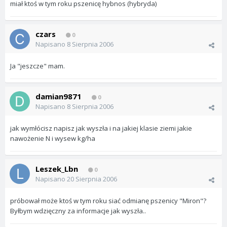
miał ktoś w tym roku pszenicę hybnos (hybryda)
czars
0
Napisano
8 Sierpnia 2006
Ja "jeszcze" mam.
damian9871
0
Napisano
8 Sierpnia 2006
jak wymłócisz napisz jak wyszła i na jakiej klasie ziemi jakie
nawożenie N i wysew kg/ha
Leszek_Lbn
0
Napisano
20 Sierpnia 2006
próbował może ktoś w tym roku siać odmianę pszenicy "Miron"?
Byłbym wdzięczny za informacje jak wyszła..