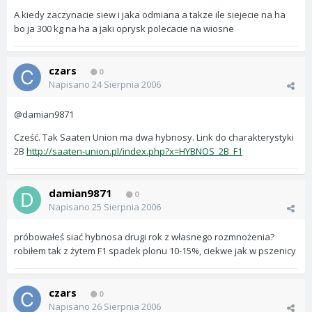
A kiedy zaczynacie siew i jaka odmiana a takze ile siejecie na ha
bo ja 300 kg na ha a jaki oprysk polecacie na wiosne
czars
0
Napisano
24 Sierpnia 2006
@damian9871
Cześć. Tak Saaten Union ma dwa hybnosy. Link do charakterystyki
2B
http://saaten-union.pl/index.php?x=HYBNOS_2B_F1
damian9871
0
Napisano
25 Sierpnia 2006
próbowałeś siać hybnosa drugi rok z własnego rozmnożenia?
robiłem tak z żytem F1 spadek plonu 10-15%, ciekwe jak w pszenicy
czars
0
Napisano
26 Sierpnia 2006