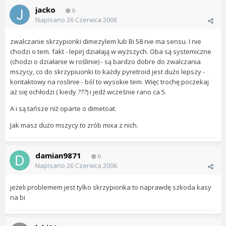
jacko
0
Napisano
26 Czerwca 2006
zwalczanie skrzypionki dimezylem lub Bi 58 nie ma sensu. I nie
chodzi o tem. fakt - lepirj działają w wyższych. Oba są systemiczne
(chodzi o działanie w roślinie) - są bardzo dobre do zwalczania
mszycy, co do skrzypiuonki to każdy pyretroid jest dużo lepszy -
kontaktowy na roslinie - ból to wysokie tem. Więc trochę poczekaj
aż się ochłodzi ( kiedy ???) i jedź wcześnie rano ca 5.
A i są tańsze niż oparte o dimetoat.
Jak masz dużo mszycy to zrób mixa z nich.
damian9871
0
Napisano
26 Czerwca 2006
jeżeli problemem jest tylko skrzypionka to naprawdę szkoda kasy
na bi