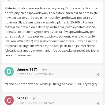
Materiał z hybnosów nadaje sie na paszę. Obfite opady deszczu i
opóżniony zbiór spowodowały że niektore ziarniaki sa porośnięte.
Powiem szczerze, że tez mnie kusi aby spróbować posiać F1 z
odsiewu. Słyszałem opinie o spadku plony do 20-30% . Roślina
rozwija sie prawidłowo do fazy kwitnienia, póżniej natomiast nie
nalewa. I to brakiem wypełnienia ziarniaków spowodowany jest
ten spadek. A może poprostu zwiekszyć normy wysiewu o te 20-
30% (do 200 roś/m2) aby zrekompensować straty. Firmy nasienne
odpierają te sugestie twierdząc ze odbije się to na jakości ziarna
(głównie parametry wyrównania). Ale paszówka przecież tez jest w
cenie. Pozdrawiam.
damian9871
0
Napisano
26 Sierpnia 2006
trzeba by spróbować.ile kosztuje 100kg do siewu 160zl czy więcej?
center
0
Napisano
26 Sierpnia 2006