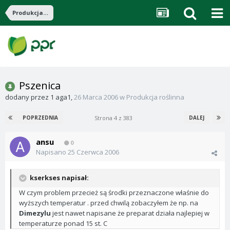
Produkcja roślinna
Pszenica
dodany przez
1 aga1
,
26 Marca 2006
w
Produkcja roślinna
Strona 4 z 383
POPRZEDNIA
DALEJ
ansu
0
Napisano
25 Czerwca 2006
kserkses napisał:
W czym problem przecież są środki przeznaczone właśnie do
wyższych temperatur . przed chwilą zobaczyłem że np. na
Dimezylu
jest nawet napisane że preparat działa najlepiej w
temperaturze ponad 15 st. C