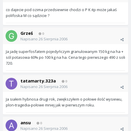
co dajecie pod ozima przedsiewnie chodzi o P K itp może jakaś
polifoska M co sądzicie ?
Grześ
0
Napisano
26 Sierpnia 2006
Ja jadę superfosfatem pojedyńczym granulowanym 150 kg na ha +
sól potasowa 60% po 100 kg na ha. Cena tego pierwszego 490 z soli
720.
tatamarty.323a
0
Napisano
26 Sierpnia 2006
Ja siałem hybnosa drugi rok, zwiększyłem o połowe ilość wysiewu,
plon-tragedia-połowe mniej jak w pierwszym roku.
ansu
0
Napisano
26 Sierpnia 2006