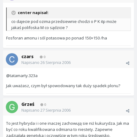
center napisał:
co dajecie pod ozima przedsiewnie chodzi o P K itp może
jakaś polifoska M co sądzicie ?
Fosforan amonu i sól potasowa po ponad 150+150 /ha
czars
0
Napisano
26 Sierpnia 2006
@tatamarty.323a
Jak uważasz, czym był spowodowany tak duży spadek plonu?
Grześ
0
Napisano
27 Sierpnia 2006
To jest hybryda i i one inaczej zachowują sie niż kukurydza. Jak ma
być co roku kwalifikowana odmiana to niestety. Zapewne
zadziałała genetyka i oczywiście w tym roku średowisko.