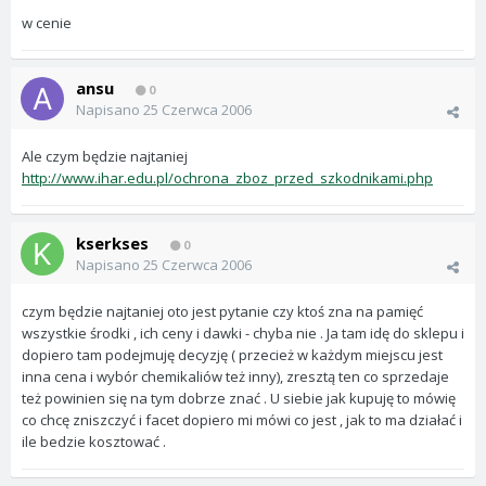
w cenie
ansu
0
Napisano
25 Czerwca 2006
Ale czym będzie najtaniej
http://www.ihar.edu.pl/ochrona_zboz_przed_szkodnikami.php
kserkses
0
Napisano
25 Czerwca 2006
czym będzie najtaniej oto jest pytanie czy ktoś zna na pamięć
wszystkie środki , ich ceny i dawki - chyba nie . Ja tam idę do sklepu i
dopiero tam podejmuję decyzję ( przecież w każdym miejscu jest
inna cena i wybór chemikaliów też inny), zresztą ten co sprzedaje
też powinien się na tym dobrze znać . U siebie jak kupuję to mówię
co chcę zniszczyć i facet dopiero mi mówi co jest , jak to ma działać i
ile bedzie kosztować .