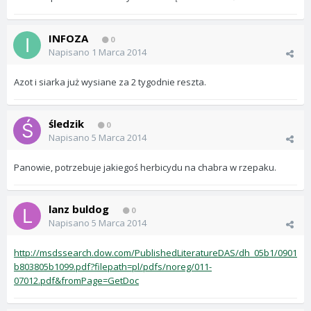
INFOZA
0
Napisano
1 Marca 2014
Azot i siarka już wysiane za 2 tygodnie reszta.
śledzik
0
Napisano
5 Marca 2014
Panowie, potrzebuje jakiegoś herbicydu na chabra w rzepaku.
lanz buldog
0
Napisano
5 Marca 2014
http://msdssearch.dow.com/PublishedLiteratureDAS/dh_05b1/0901
b803805b1099.pdf?filepath=pl/pdfs/noreg/011-
07012.pdf&fromPage=GetDoc