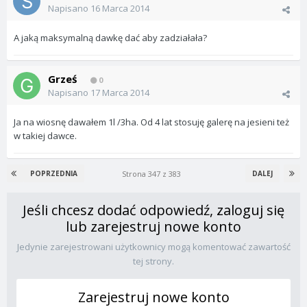
Napisano
16 Marca 2014
A jaką maksymalną dawkę dać aby zadziałała?
Grześ
0
Napisano
17 Marca 2014
Ja na wiosnę dawałem 1l /3ha. Od 4 lat stosuję galerę na jesieni też
w takiej dawce.
Strona 347 z 383
POPRZEDNIA
DALEJ
Jeśli chcesz dodać odpowiedź, zaloguj się
lub zarejestruj nowe konto
Jedynie zarejestrowani użytkownicy mogą komentować zawartość
tej strony.
Zarejestruj nowe konto