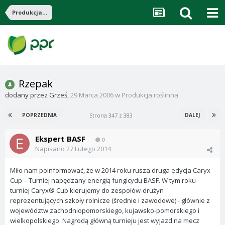
Produkcja roślinna
Rzepak
dodany przez
Grześ
,
29 Marca 2006
w
Produkcja roślinna
Strona 347 z 383
POPRZEDNIA
DALEJ
Ekspert BASF
0
Napisano
27 Lutego 2014
Miło nam poinformować, że w 2014 roku rusza druga edycja Caryx
Cup – Turniej napędzany energią fungicydu BASF. W tym roku
turniej Caryx® Cup kierujemy do zespołów-drużyn
reprezentujących szkoły rolnicze (średnie i zawodowe) - głównie z
województw zachodniopomorskiego, kujawsko-pomorskiego i
wielkopolskiego. Nagrodą główną turnieju jest wyjazd na mecz