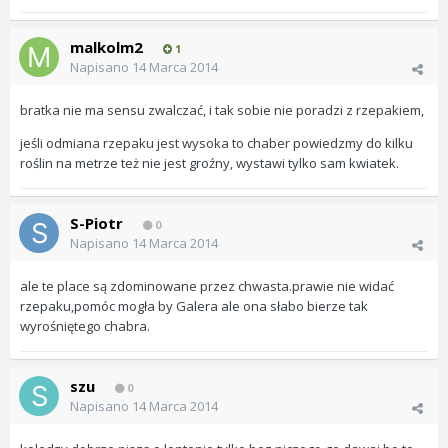
malkolm2
1
Napisano
14 Marca 2014
bratka nie ma sensu zwalczać, i tak sobie nie poradzi z rzepakiem,
jeśli odmiana rzepaku jest wysoka to chaber powiedzmy do kilku
roślin na metrze też nie jest groźny, wystawi tylko sam kwiatek.
S-Piotr
0
Napisano
14 Marca 2014
ale te place są zdominowane przez chwasta.prawie nie widać
rzepaku,pomóc mogła by Galera ale ona słabo bierze tak
wyrośniętego chabra.
szu
0
Napisano
14 Marca 2014