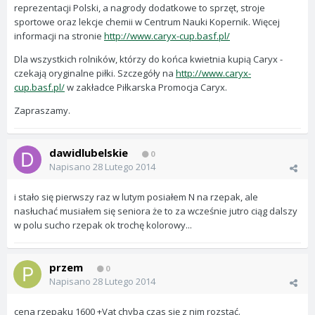
reprezentacji Polski, a nagrody dodatkowe to sprzęt, stroje
sportowe oraz lekcje chemii w Centrum Nauki Kopernik. Więcej
informacji na stronie
http://www.caryx-cup.basf.pl/
Dla wszystkich rolników, którzy do końca kwietnia kupią Caryx -
czekają oryginalne piłki. Szczegóły na
http://www.caryx-
cup.basf.pl/
w zakładce Piłkarska Promocja Caryx.
Zapraszamy.
dawidlubelskie
0
Napisano
28 Lutego 2014
i stało się pierwszy raz w lutym posiałem N na rzepak, ale
nasłuchać musiałem się seniora że to za wcześnie jutro ciąg dalszy
w polu sucho rzepak ok trochę kolorowy...
przem
0
Napisano
28 Lutego 2014
cena rzepaku 1600 +Vat chyba czas się z nim rozstać.