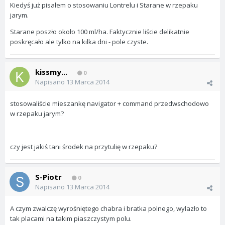
Kiedyś już pisałem o stosowaniu Lontrelu i Starane w rzepaku
jarym.
Starane poszło około 100 ml/ha. Faktycznie liście delikatnie
poskręcało ale tylko na kilka dni - pole czyste.
kissmy...
0
Napisano
13 Marca 2014
stosowaliście mieszankę navigator + command przedwschodowo
w rzepaku jarym?
czy jest jakiś tani środek na przytulię w rzepaku?
S-Piotr
0
Napisano
13 Marca 2014
A czym zwalczę wyrośniętego chabra i bratka polnego, wylazło to
tak placami na takim piaszczystym polu.