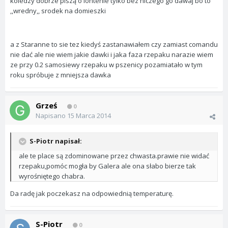
koledzy dobrze piszą o lontenie tylko bez niczego go dawaj bo to
,,wredny,, srodek na domieszki
a z Staranne to sie tez kiedyś zastanawiałem czy zamiast comandu
nie dać ale nie wiem jakie dawki i jaka faza rzepaku narazie wiem
ze przy 0.2 samosiewy rzepaku w pszenicy pozamiatało w tym
roku spróbuje z mniejsza dawka
Grześ
0
Napisano
15 Marca 2014
S-Piotr napisał:
ale te place są zdominowane przez chwasta.prawie nie widać
rzepaku,pomóc mogła by Galera ale ona słabo bierze tak
wyrośniętego chabra.
Da radę jak poczekasz na odpowiednią temperaturę.
S-Piotr
0