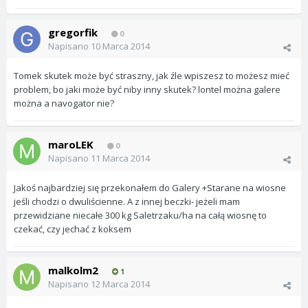
gregorfik
0
Napisano
10 Marca 2014
Tomek skutek może być straszny, jak źle wpiszesz to możesz mieć
problem, bo jaki może być niby inny skutek? lontel można galere
można a navogator nie?
maroLEK
0
Napisano
11 Marca 2014
Jakoś najbardziej się przekonałem do Galery +Starane na wiosne
jeśli chodzi o dwuliścienne. A z innej beczki- jeżeli mam
przewidziane niecałe 300 kg Saletrzaku/ha na całą wiosnę to
czekać, czy jechać z koksem
malkolm2
1
Napisano
12 Marca 2014