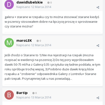
dawidlubelskie
0
Napisano
12 Marca 2014
galera + starane w rzepaku czy to można stosować starane kiedyś
w pszenicy stosowałem dobre na lipczycę proszę o sprostowanie
czy starane można?
maroLEK
0
Napisano
12 Marca 2014
Jeśli chodzi o Starane to 1) Nie ma rejestracji na rzepak (mozna
rozpisać w ewidencji na pszenicę 2) Do tej pory wypróbowałem
dawki 50-75 ml/ha z Galerą 0.35 i przytulia się ładnie poddała, w tym
roku spróbuje trochę więcej, 3) Podobno duże dawki kręcą liście
rzapaku a "zrobienie" odpowiednika Galery z Lontrelu+ Starane
pali rzepak. Przynajmniej tak u nas powiadają...
Bartip
0
Napisano
13 Marca 2014