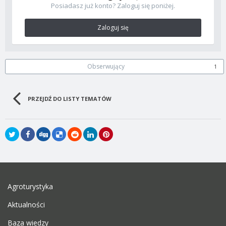
Posiadasz już konto? Zaloguj się poniżej.
Zaloguj się
Obserwujący
1
PRZEJDŹ DO LISTY TEMATÓW
Agroturystyka
Aktualności
Baza wiedzy