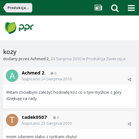
Produkcja Zwierzęca
kozy
dodany przez
Achmed 2
,
24 Sierpnia 2010
w
Produkcja Zwierzęca
Achmed 2
0
Napisano
24 Sierpnia 2010
Witam chciałbym założyć hodowlę kóz co o tym myślicie z góry
dziękuję za rady
tadek0507
0
Napisano
25 Sierpnia 2010
moim zdaniem słabo z rynkami zbytu!