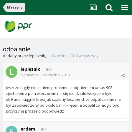
Maszyny
odpalanie
dodany przez
lepieznik
,
11 Września 2010
w
Maszyny
lepieznik
0
Napisano
11 Września 2010
Jeszcze nigdy nie miałem problemu z odpaleniem ursus 902
zjechałem z pola wieczorem nic się nie działo wszystko było
ok.Rano i ciągnik kreci jak szalony lecz nie chce odpalić układ nie
był zapowietrzony po około 5 min kręcenia odpalił co mogło być
przyczyną proszę o podpowiedz .
erdem
0