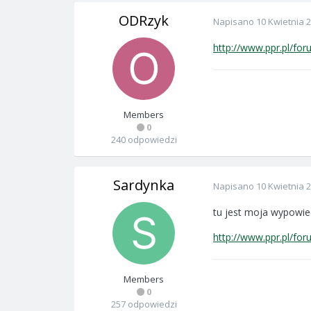
ODRzyk
Napisano
10 Kwietnia 
http://www.ppr.pl/fo
Members
0
240 odpowiedzi
Sardynka
Napisano
10 Kwietnia 
tu jest moja wypowie
http://www.ppr.pl/fo
Members
0
257 odpowiedzi