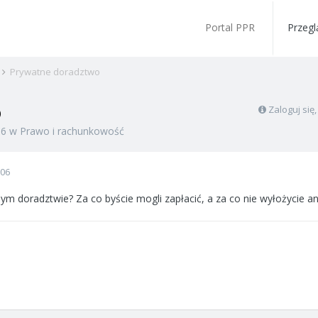
Portal PPR
Przegl
Prywatne doradztwo
o
Zaloguj się
06
w
Prawo i rachunkowość
006
ym doradztwie? Za co byście mogli zapłacić, a za co nie wyłożycie an