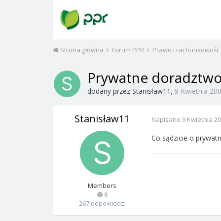
Strona główna
Forum PPR
Prawo i rachunkowość
Prywatne doradztw
dodany przez
Stanisław11
,
9 Kwietnia 20
Stanisław11
Napisano
9 Kwietnia 2
Co sądzicie o prywatn
Members
0
267 odpowiedzi