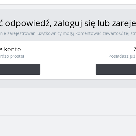
ć odpowiedź, zaloguj się lub zare
ynie zarejestrowani użytkownicy mogą komentować zawartość tej str
e konto
rdzo proste!
Posiadasz już 