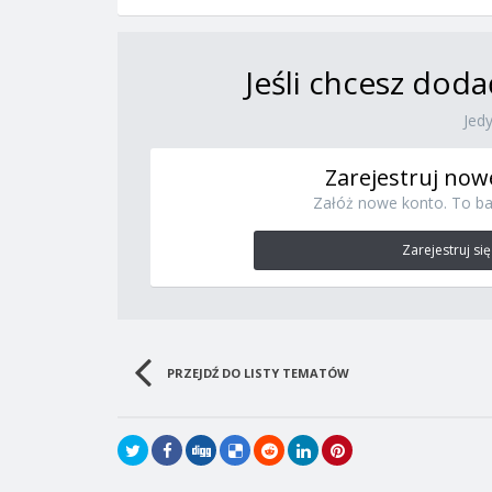
Jeśli chcesz doda
Jed
Zarejestruj now
Załóż nowe konto. To ba
Zarejestruj się
PRZEJDŹ DO LISTY TEMATÓW