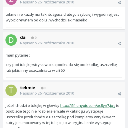
Napisano
26 Października 2010
tekme nie każdy ma taki ściągacz dlatego szybciej i wygodniej jest
wybić drewnem od dołu , wychodzi jak masełko
da
0
Napisano
26 Października 2010
mam pytanie :
czy pod tulejkę wtryskiwacza podkłada się podkładkę, uszczelkę
lub jakiś inny uszczelniacz w c-360
tekmie
0
Napisano
26 Października 2010
Jeżeli chodzi o tulejkę w głowicy
http://i51.tinypic.com/xc8yn7.jpg
to
osobiście tego nie rozbierałem,ale w katalogu występuje
uszczelka.Jeżeli chodzi o uszczelkę pod kompletny wtryskiwacz
który jest mocowany w tej tulejce,to w oryginale nie występuje