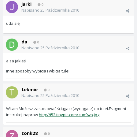
jarki
0
Napisano
25 Października 2010
uda się
da
0
Napisano
25 Października 2010
a sa jakieś
inne sposoby wybicia i wbicia tulei
tekmie
0
Napisano
25 Października 2010
Witam.Możesz zastosować ściągacz(wyciągacz) do tulei.Fragment
instrukcji napraw
http://i52.tinypic.com/zup9wp.jpg
zonk28
0