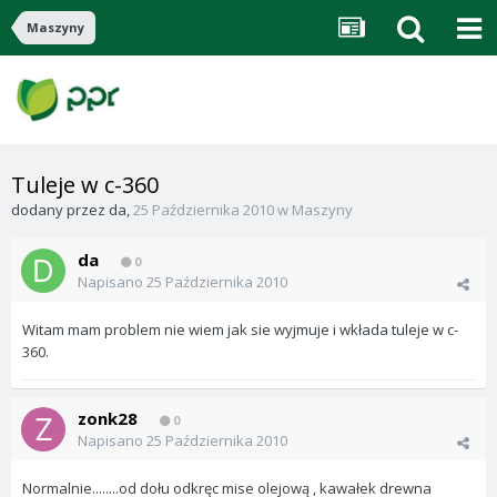
Maszyny
Tuleje w c-360
dodany przez
da
,
25 Października 2010
w
Maszyny
da
0
Napisano
25 Października 2010
Witam mam problem nie wiem jak sie wyjmuje i wkłada tuleje w c-
360.
zonk28
0
Napisano
25 Października 2010
Normalnie........od dołu odkręc mise olejową , kawałek drewna