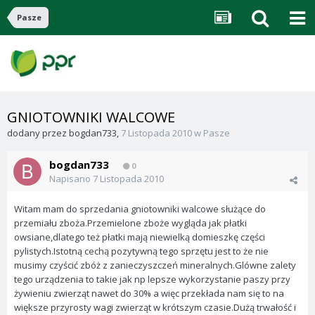
Pasze
GNIOTOWNIKI WALCOWE
dodany przez
bogdan733
,
7 Listopada 2010
w
Pasze
bogdan733
0
Napisano
7 Listopada 2010
Witam mam do sprzedania gniotowniki walcowe służące do
przemiału zboża.Przemielone zboże wygląda jak płatki
owsiane,dlatego też płatki mają niewielką domieszkę części
pylistych.Istotną cechą pozytywną tego sprzętu jest to że nie
musimy czyścić zbóż z zanieczyszczeń mineralnych.Glówne zalety
tego urządzenia to takie jak np lepsze wykorzystanie paszy przy
żywieniu zwierząt nawet do 30% a więc przekłada nam się to na
większe przyrosty wagi zwierząt w krótszym czasie.Dużą trwałość i