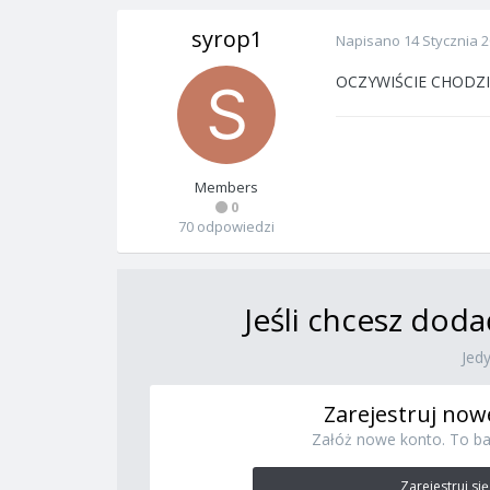
syrop1
Napisano
14 Stycznia 
OCZYWIŚCIE CHODZI
Members
0
70 odpowiedzi
Jeśli chcesz doda
Jed
Zarejestruj now
Załóż nowe konto. To ba
Zarejestruj się