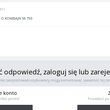
2011
 O KOMBAJN M-750
ć odpowiedź, zaloguj się lub zare
ynie zarejestrowani użytkownicy mogą komentować zawartość tej str
e konto
rdzo proste!
Posiadasz już 