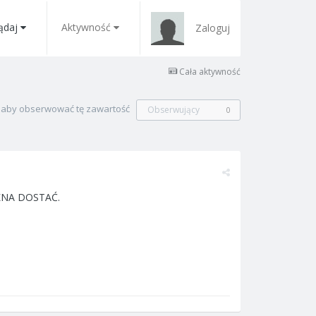
ądaj
Aktywność
Zaloguj
Cała aktywność
, aby obserwować tę zawartość
Obserwujący
0
ŻNA DOSTAĆ.