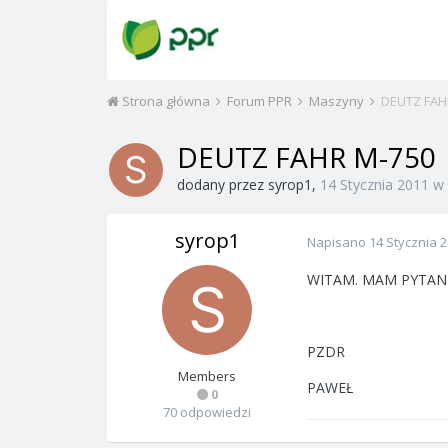
Strona główna
Forum PPR
Maszyny
DEUTZ FAH
DEUTZ FAHR M-750
dodany przez
syrop1
,
14 Stycznia 2011
w
syrop1
Napisano
14 Stycznia 
WITAM. MAM PYTANK
PZDR
Members
PAWEŁ
0
70 odpowiedzi