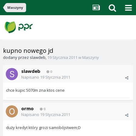
Maszyny
kupno nowego jd
dodany przez
slawdeb
,
19 Stycznia 2011
w
Maszyny
slawdeb
0
Napisano
19 Stycznia 2011
chce kupic 5070m zna ktos cene
ormo
0
Napisano
19 Stycznia 2011
duży kredyt który grozi samobójstwem;D