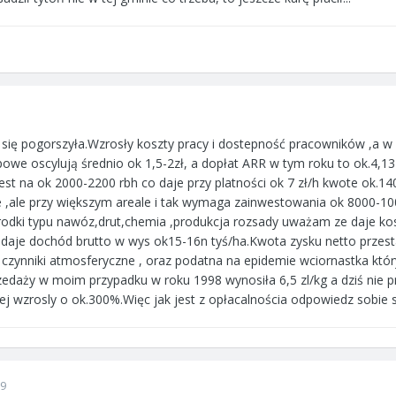
 się pogorszyła.Wzrosły koszty pracy i dostepność pracowników ,a w
owe oscylują średnio ok 1,5-2zł, a dopłat ARR w tym roku to ok.4,13 
st na ok 2000-2200 rbh co daje przy platności ok 7 zł/h kwote ok.14
e ,ale przy większym areale i tak wymaga zainwestowania ok 8000-10
rodki typu nawóz,drut,chemia ,produkcja rozsady uważam ze daje kosz
 daje dochód brutto w wys ok15-16n tyś/ha.Kwota zysku netto przesta
 czynniki atmosferyczne , oraz podatna na epidemie wciornastka któ
zedaży w moim przypadku w roku 1998 wynosiła 6,5 zl/kg a dziś nie p
czej wzrosly o ok.300%.Więc jak jest z opłacalnościa odpowiedz sobie 
09