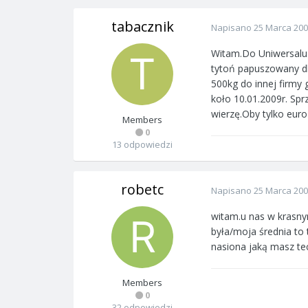
tabacznik
Napisano
25 Marca 20
Witam.Do Uniwersalu 
tytoń papuszowany dl
500kg do innej firmy 
koło 10.01.2009r. Spr
wierzę.Oby tylko euro
Members
0
13 odpowiedzi
robetc
Napisano
25 Marca 20
witam.u nas w krasny
była/moja średnia to 
nasiona jaką masz tec
Members
0
32 odpowiedzi