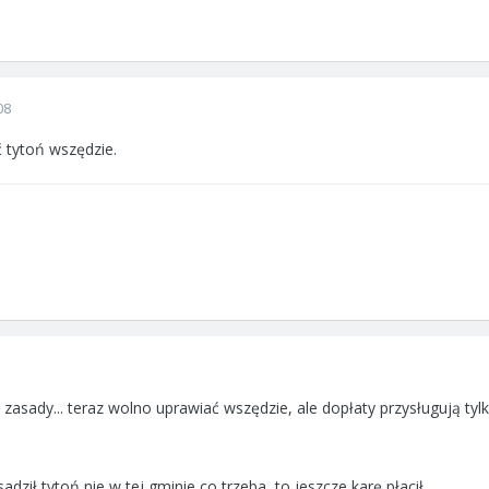
08
 tytoń wszędzie.
 zasady... teraz wolno uprawiać wszędzie, ale dopłaty przysługują ty
adził tytoń nie w tej gminie co trzeba, to jeszcze karę płacił...