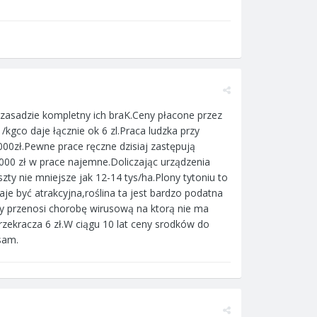
 zasadzie kompletny ich braK.Ceny płacone przez
/kgco daje łącznie ok 6 zl.Praca ludzka przy
000zł.Pewne prace ręczne dzisiaj zastępują
000 zł w prace najemne.Doliczając urządzenia
ty nie mniejsze jak 12-14 tys/ha.Plony tytoniu to
je być atrakcyjna,roślina ta jest bardzo podatna
ry przenosi chorobę wirusową na ktorą nie ma
rzekracza 6 zł.W ciągu 10 lat ceny srodków do
sam.