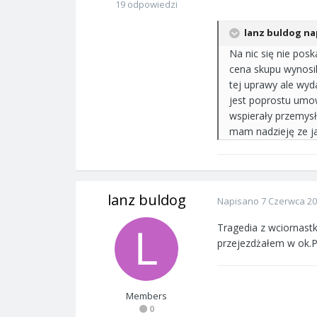
19 odpowiedzi
lanz buldog nap
Na nic się nie pos
cena skupu wynosil
tej uprawy ale wyda
jest poprostu umow
wspierały przemysł
mam nadzieję ze jak
lanz buldog
Napisano
7 Czerwca 2
Tragedia z wciornastk
przejezdżałem w ok.Pr
Members
0