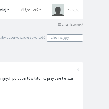
ądaj
Aktywność
Zaloguj
Cała aktywność
, aby obserwować tę zawartość
Obserwujący
9
unijnych porudcentów tytoniu, przyjdzie tańsza