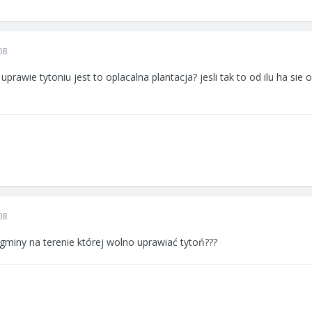
08
prawie tytoniu jest to oplacalna plantacja? jesli tak to od ilu ha sie 
08
z gminy na terenie której wolno uprawiać tytoń???