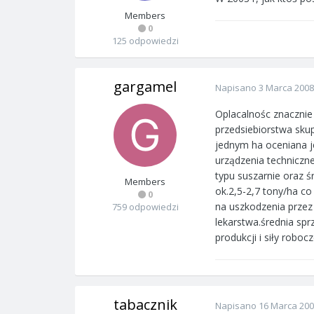
Members
0
125 odpowiedzi
gargamel
Napisano
3 Marca 2008
Oplacalnośc znacznie
przedsiebiorstwa skup
jednym ha oceniana je
urządzenia techniczn
typu suszarnie oraz ś
Members
ok.2,5-2,7 tony/ha co
0
na uszkodzenia przez
759 odpowiedzi
lekarstwa.średnia spr
produkcji i siły robo
tabacznik
Napisano
16 Marca 20