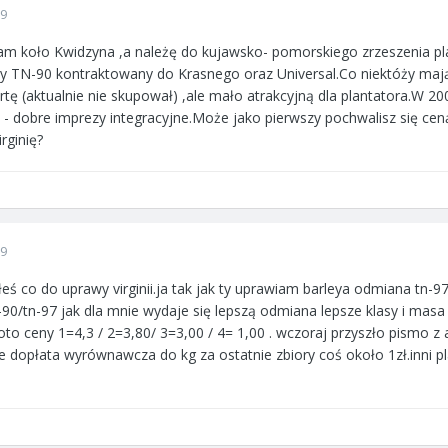
09
am koło Kwidzyna ,a należę do kujawsko- pomorskiego zrzeszenia pla
ny TN-90 kontraktowany do Krasnego oraz Universal.Co niektóży maj
fertę (aktualnie nie skupował) ,ale mało atrakcyjną dla plantatora.W
 - dobre imprezy integracyjne.Może jako pierwszy pochwalisz się ce
rginię?
09
fiłeś co do uprawy virginii.ja tak jak ty uprawiam barleya odmiana tn
90/tn-97 jak dla mnie wydaje się lepszą odmiana lepsze klasy i masa
o ceny 1=4,3 / 2=3,80/ 3=3,00 / 4= 1,00 . wczoraj przyszło pismo z 
e dopłata wyrównawcza do kg za ostatnie zbiory coś około 1zł.inni p