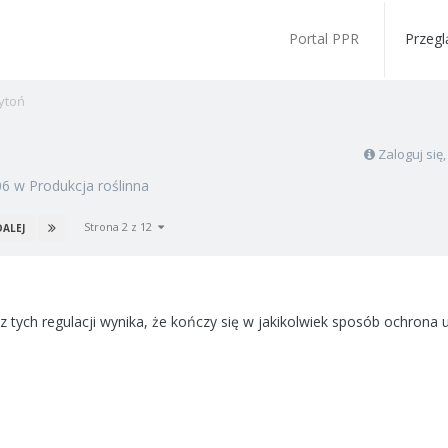
Portal PPR
Przegl
ytoń
Zaloguj się
06
w
Produkcja roślinna
Strona 2 z 12
DALEJ
z tych regulacji wynika, że kończy się w jakikolwiek sposób ochrona 