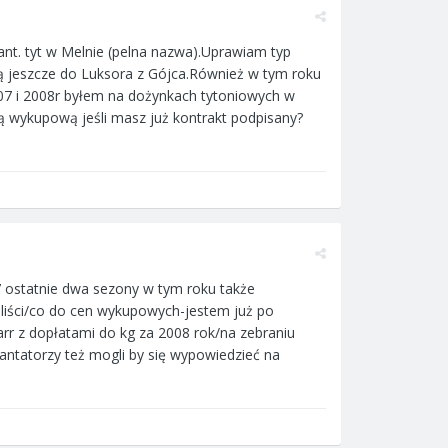
nt. tyt w Melnie (pelna nazwa).Uprawiam typ
ą jeszcze do Luksora z Gójca.Również w tym roku
 2007 i 2008r byłem na dożynkach tytoniowych w
ną wykupową jeśli masz już kontrakt podpisany?
-97 ostatnie dwa sezony w tym roku także
 liści/co do cen wykupowych-jestem już po
arr z dopłatami do kg za 2008 rok/na zebraniu
lantatorzy też mogli by się wypowiedzieć na