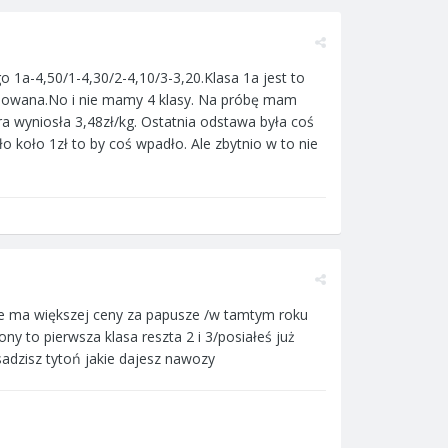
 1a-4,50/1-4,30/2-4,10/3-3,20.Klasa 1a jest to
elowana.No i nie mamy 4 klasy. Na próbę mam
a wyniosła 3,48zł/kg. Ostatnia odstawa była coś
o koło 1zł to by coś wpadło. Ale zbytnio w to nie
ie ma większej ceny za papusze /w tamtym roku
ny to pierwsza klasa reszta 2 i 3/posiałeś już
sadzisz tytoń jakie dajesz nawozy