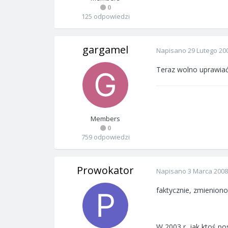
0
125 odpowiedzi
gargamel
Napisano
29 Lutego 20
Teraz wolno uprawiać
Members
0
759 odpowiedzi
Prowokator
Napisano
3 Marca 2008
faktycznie, zmieniono
W 2003 r, jak ktoś pos