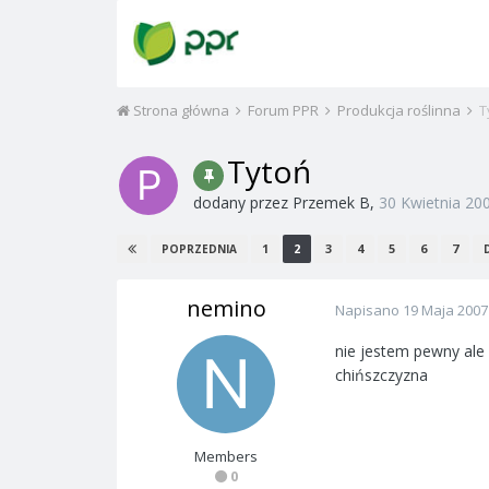
Strona główna
Forum PPR
Produkcja roślinna
T
Tytoń
dodany przez
Przemek B
,
30 Kwietnia 20
1
2
3
4
5
6
7
POPRZEDNIA
nemino
Napisano
19 Maja 2007
nie jestem pewny ale 
chińszczyzna
Members
0