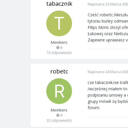
tabacznik
Napisano
23 Marca 20
Cześć robertc.Mieszk
tytoniu burley odmia
Pilips Moris złożyl o
Łukowej oraz Nieliszu
Zapewne uprawiasz vi
Members
0
13 odpowiedzi
robetc
Napisano
24 Marca 20
cze tabacznik.nie tra
/wcześniej miałem tn-
podpisaniu umowy a ot
grupy mówili żę będzi
forum.
Members
0
32 odpowiedzi