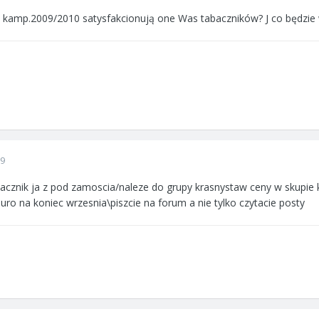
w kamp.2009/2010 satysfakcionują one Was tabaczników? J co będzie
09
acznik ja z pod zamoscia/naleze do grupy krasnystaw ceny w skupie k
uro na koniec wrzesnia\piszcie na forum a nie tylko czytacie posty