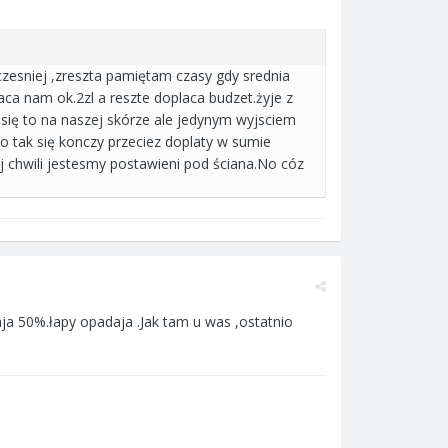
czesniej ,zreszta pamiętam czasy gdy srednia
aca nam ok.2zl a reszte doplaca budzet.żyje z
e się to na naszej skórze ale jedynym wyjsciem
o tak się konczy przeciez doplaty w sumie
j chwili jestesmy postawieni pod ściana.No cóz
aja 50%.łapy opadaja .Jak tam u was ,ostatnio