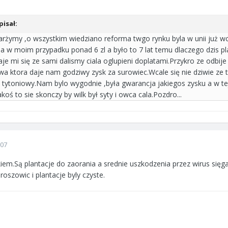
isał:
karżymy ,o wszystkim wiedziano reforma twgo rynku byla w unii już w
a w moim przypadku ponad 6 zl a było to 7 lat temu dlaczego dzis pl
je mi się ze sami dalismy ciala oglupieni doplatami.Przykro ze odbij
a ktora daje nam godziwy zysk za surowiec.Wcale się nie dziwie ze t
 tytoniowy.Nam bylo wygodnie ,była gwarancja jakiegos zysku a w te
oś to sie skonczy by wilk był syty i owca cala.Pozdro...
007
iem.Są plantacje do zaorania a srednie uszkodzenia przez wirus sięg
oszowic i plantacje byly czyste.