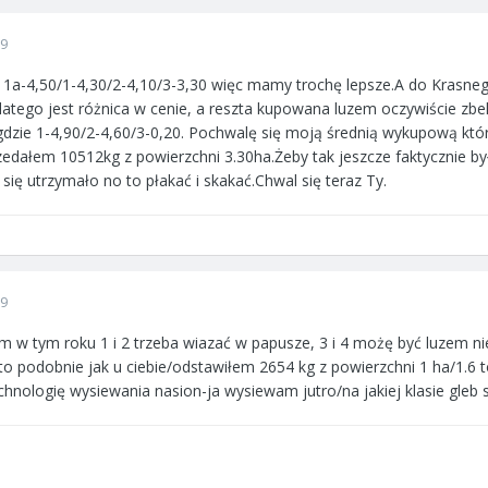
09
1a-4,50/1-4,30/2-4,10/3-3,30 więc mamy trochę lepsze.A do Krasnego
atego jest różnica w cenie, a reszta kupowana luzem oczywiście zb
gdzie 1-4,90/2-4,60/3-0,20. Pochwalę się moją średnią wykupową któr
zedałem 10512kg z powierzchni 3.30ha.Żeby tak jeszcze faktycznie był
 się utrzymało no to płakać i skakać.Chwal się teraz Ty.
09
m w tym roku 1 i 2 trzeba wiazać w papusze, 3 i 4 możę być luzem n
to podobnie jak u ciebie/odstawiłem 2654 kg z powierzchni 1 ha/1.6 to
hnologię wysiewania nasion-ja wysiewam jutro/na jakiej klasie gleb 