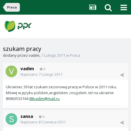
Praca
szukam pracy
dodany przez
vadim
,
7 Lutego 2011
w
Praca
vadim
0
Napisano
7 Lutego 2011
Ukrainiec 39 lat szukam sezonową pracę w Polsce w 2011 roku.
Mówię w języku polskim,angielskim ,rosyjskim. tel na ukrainie
80963533164
88vadim@mail.ru
sansa
0
Napisano
8 Czerwca 2011