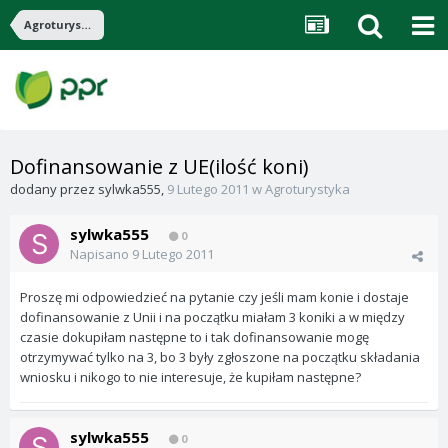
Agroturystyka
Dofinansowanie z UE(ilość koni)
dodany przez
sylwka555
,
9 Lutego 2011
w
Agroturystyka
sylwka555
0
Napisano
9 Lutego 2011
Proszę mi odpowiedzieć na pytanie czy jeśli mam konie i dostaje
dofinansowanie z Unii i na początku miałam 3 koniki a w między
czasie dokupiłam następne to i tak dofinansowanie mogę
otrzymywać tylko na 3, bo 3 były zgłoszone na początku składania
wniosku i nikogo to nie interesuje, że kupiłam następne?
sylwka555
0