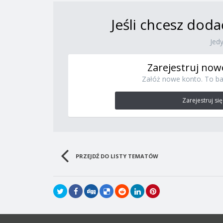
Jeśli chcesz doda
Jed
Zarejestruj now
Załóż nowe konto. To ba
Zarejestruj się
PRZEJDŹ DO LISTY TEMATÓW