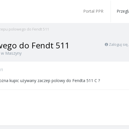
Portal PPR
Przegl
zepu polowego do Fendt 511
wego do Fendt 511
Zaloguj się
w
Maszyny
11
ożna kupic używany zaczep polowy do Fendta 511 C ?