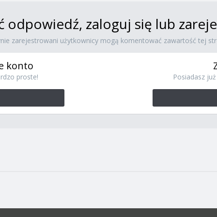
ć odpowiedź, zaloguj się lub zare
ynie zarejestrowani użytkownicy mogą komentować zawartość tej str
e konto
rdzo proste!
Posiadasz już 