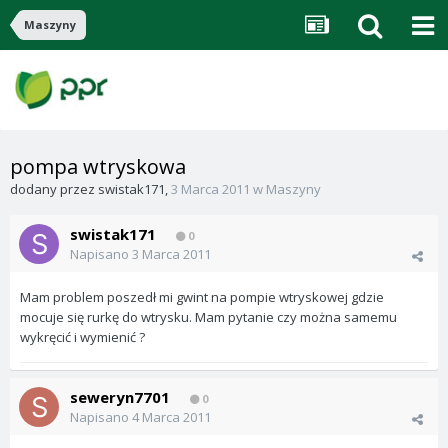
Maszyny
pompa wtryskowa
dodany przez
swistak171
,
3 Marca 2011
w
Maszyny
swistak171
0
Napisano
3 Marca 2011
Mam problem poszedł mi gwint na pompie wtryskowej gdzie
mocuje się rurkę do wtrysku. Mam pytanie czy można samemu
wykręcić i wymienić ?
seweryn7701
0
Napisano
4 Marca 2011