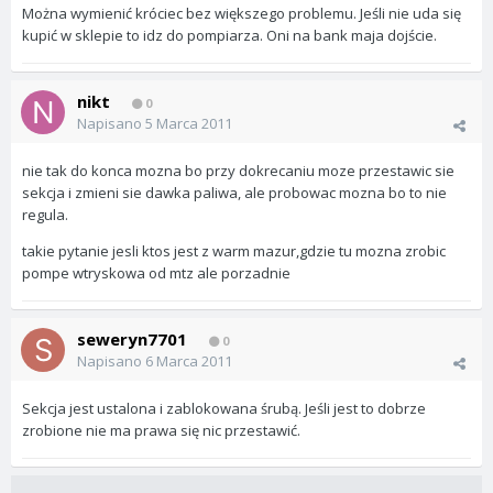
Można wymienić króciec bez większego problemu. Jeśli nie uda się
kupić w sklepie to idz do pompiarza. Oni na bank maja dojście.
nikt
0
Napisano
5 Marca 2011
nie tak do konca mozna bo przy dokrecaniu moze przestawic sie
sekcja i zmieni sie dawka paliwa, ale probowac mozna bo to nie
regula.
takie pytanie jesli ktos jest z warm mazur,gdzie tu mozna zrobic
pompe wtryskowa od mtz ale porzadnie
seweryn7701
0
Napisano
6 Marca 2011
Sekcja jest ustalona i zablokowana śrubą. Jeśli jest to dobrze
zrobione nie ma prawa się nic przestawić.