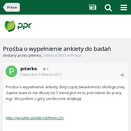
Praca
Prośba o wypełnienie ankiety do badań
dodany przez
piterko
,
3 Marca 2011
w
Praca
piterko
0
Napisano
3 Marca 2011
Prośba o wypełnienie ankiety dotyczącej świadomości ekologicznej.
Zajmie wam to nie dłużej niż 5 minut.Jest mi to potrzebne do pracy
mgr. Wszystkim z góry serdecznie dziękuję
http://wyslijto.pl/plik/x3ifmmrz2n