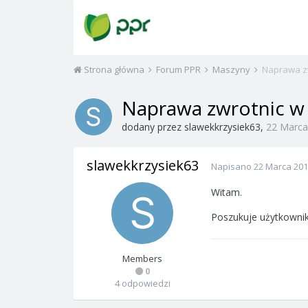
Strona główna
Forum PPR
Maszyny
Naprawa zw
Naprawa zwrotnic w
dodany przez
slawekkrzysiek63
,
22 Marca
slawekkrzysiek63
Napisano
22 Marca 20
Witam.
Poszukuje użytkownik
Members
0
4 odpowiedzi