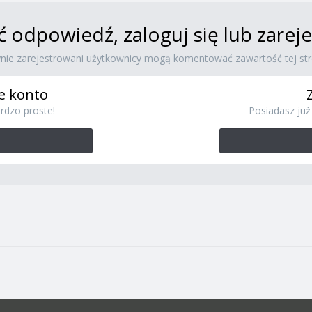
ć odpowiedź, zaloguj się lub zare
ynie zarejestrowani użytkownicy mogą komentować zawartość tej str
e konto
rdzo proste!
Posiadasz już 