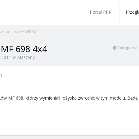
Portal PPR
Przegl
rotnic w MF 698 4x4
 MF 698 4x4
Zaloguj się
 2011
w
Maszyny
11
ów MF 698, którzy wymieniali łożyska zwrotnic w tym modelu. Będę 