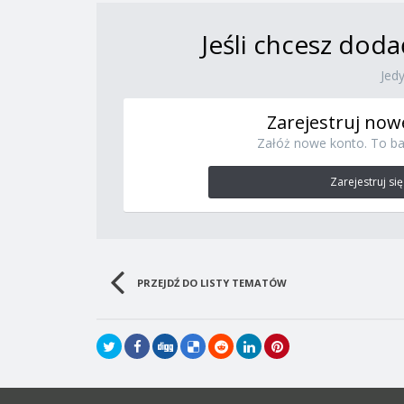
Jeśli chcesz doda
Jed
Zarejestruj now
Załóż nowe konto. To ba
Zarejestruj się
PRZEJDŹ DO LISTY TEMATÓW