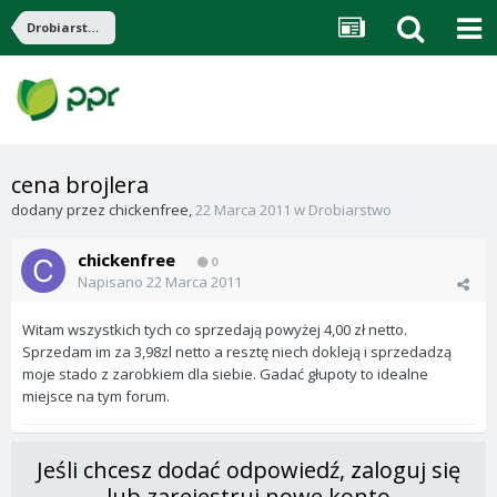
Drobiarstwo
cena brojlera
dodany przez
chickenfree
,
22 Marca 2011
w
Drobiarstwo
chickenfree
0
Napisano
22 Marca 2011
Witam wszystkich tych co sprzedają powyżej 4,00 zł netto.
Sprzedam im za 3,98zl netto a resztę niech dokleją i sprzedadzą
moje stado z zarobkiem dla siebie. Gadać głupoty to idealne
miejsce na tym forum.
Jeśli chcesz dodać odpowiedź, zaloguj się
lub zarejestruj nowe konto