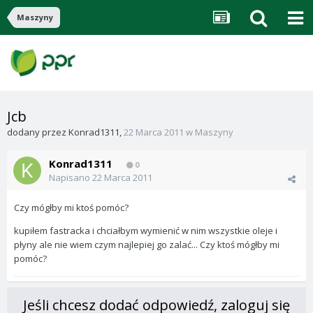
Maszyny
Jcb
dodany przez
Konrad1311
,
22 Marca 2011
w
Maszyny
Konrad1311
0
Napisano
22 Marca 2011
Czy mógłby mi ktoś pomóc?
kupiłem fastracka i chciałbym wymienić w nim wszystkie oleje i
płyny ale nie wiem czym najlepiej go zalać... Czy ktoś mógłby mi
pomóc?
Jeśli chcesz dodać odpowiedź, zaloguj się