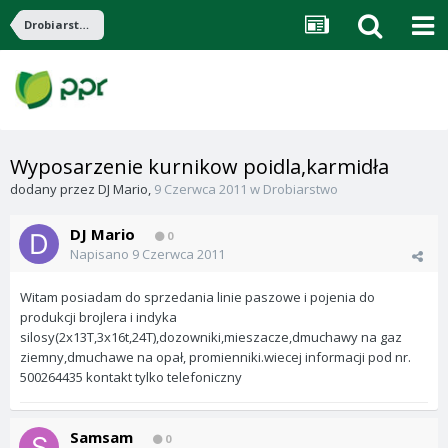
Drobiarstwo
Wyposarzenie kurnikow poidla,karmidła
dodany przez
DJ Mario
,
9 Czerwca 2011
w
Drobiarstwo
DJ Mario
0
Napisano
9 Czerwca 2011
Witam posiadam do sprzedania linie paszowe i pojenia do
produkcji brojlera i indyka
silosy(2x13T,3x16t,24T),dozowniki,mieszacze,dmuchawy na gaz
ziemny,dmuchawe na opał, promienniki.wiecej informacji pod nr.
500264435 kontakt tylko telefoniczny
Samsam
0