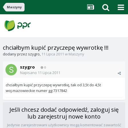
Maszyny
chciałbym kupić przyczepę wywrotkę !!!
dodany przez
szygro
,
11 Lipca 2011
w
Maszyny
szygro
0
Napisano
11 Lipca 2011
chciałbym kupić przyczepę wywrotkę, tak od 3,5t do 4,5t
woj.mazowieckie numer gg:7317842
Jeśli chcesz dodać odpowiedź, zaloguj się
lub zarejestruj nowe konto
Jedynie zarejestrowani użytkownicy mogą komentować zawartość