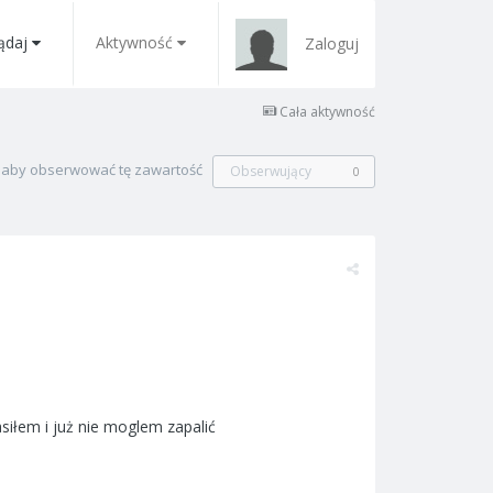
ądaj
Aktywność
Zaloguj
Cała aktywność
, aby obserwować tę zawartość
Obserwujący
0
siłem i już nie moglem zapalić