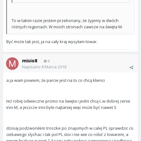
To w takim razie jestem przekonany, że żyjemy w dwóch
różnych regionach. W moich stronach zawsze na święta M.
Być może tak jest, ja na cały kraj wysyłam towar.
misio8
0
Napisano
8 Marca 2018
a ja wam powiem, że parcie jest na to co chcą klienci
też robię odwieczne promo na święta i jedni chcą L w dobrej cenie
inni M, a jeszcze inni byle najtaniej więc może być nawet S
dzisiaj podzwonilem troszke po znajomych w calej PL sprawdzic co
ciekawego slychac i tak pol PL stoi i nie wie co robić z towarem, a
innym brakuje nawet 2-3 razy zeby pokryc zamowienia i podbijaja