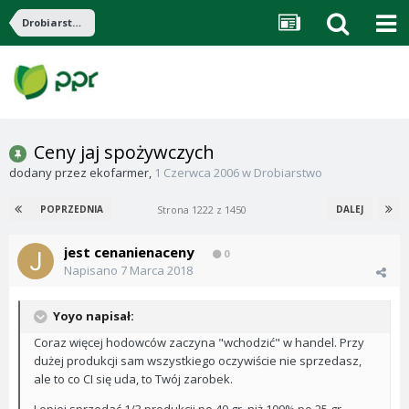
Drobiarstwo
Ceny jaj spożywczych
dodany przez
ekofarmer
,
1 Czerwca 2006
w
Drobiarstwo
Strona 1222 z 1450
POPRZEDNIA
DALEJ
jest cenanienaceny
0
Napisano
7 Marca 2018
Yoyo napisał:
Coraz więcej hodowców zaczyna "wchodzić" w handel. Przy
dużej produkcji sam wszystkiego oczywiście nie sprzedasz,
ale to co CI się uda, to Twój zarobek.