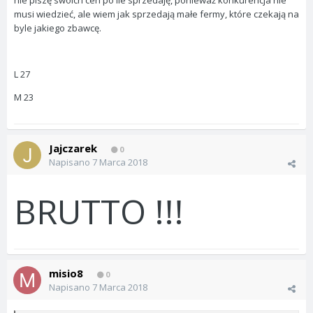
nie piszę swoich cen po ile sprzedaję, ponieważ konkurencja nie
musi wiedzieć, ale wiem jak sprzedają małe fermy, które czekają na
byle jakiego zbawcę.
L 27
M 23
Jajczarek
0
Napisano
7 Marca 2018
BRUTTO !!!
misio8
0
Napisano
7 Marca 2018