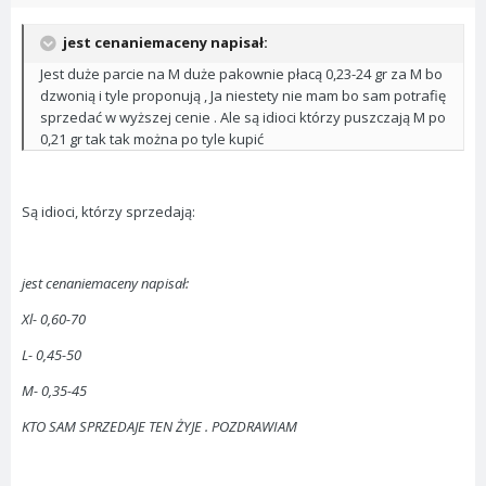
jest cenaniemaceny napisał:
Jest duże parcie na M duże pakownie płacą 0,23-24 gr za M bo
dzwonią i tyle proponują , Ja niestety nie mam bo sam potrafię
sprzedać w wyższej cenie . Ale są idioci którzy puszczają M po
0,21 gr tak tak można po tyle kupić
Są idioci, którzy sprzedają:
jest cenaniemaceny napisał:
Xl- 0,60-70
L- 0,45-50
M- 0,35-45
KTO SAM SPRZEDAJE TEN ŻYJE . POZDRAWIAM