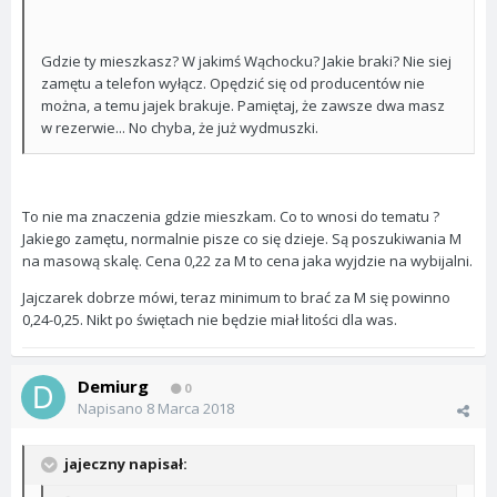
Gdzie ty mieszkasz? W jakimś Wąchocku? Jakie braki? Nie siej
zamętu a telefon wyłącz. Opędzić się od producentów nie
można, a temu jajek brakuje. Pamiętaj, że zawsze dwa masz
w rezerwie... No chyba, że już wydmuszki.
To nie ma znaczenia gdzie mieszkam. Co to wnosi do tematu ?
Jakiego zamętu, normalnie pisze co się dzieje. Są poszukiwania M
na masową skalę. Cena 0,22 za M to cena jaka wyjdzie na wybijalni.
Jajczarek dobrze mówi, teraz minimum to brać za M się powinno
0,24-0,25. Nikt po świętach nie będzie miał litości dla was.
Demiurg
0
Napisano
8 Marca 2018
jajeczny napisał: