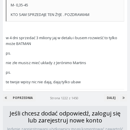
M- 0,35-45
KTO SAM SPRZEDAJE TEN ŻYJE . POZDRAWIAM
w 4 dni sprzedać 3 miliony jaj w detalu i busem rozwieść to tylko
może BATMAN
ps.
nie złe musisz mieć układy z Jerónimo Martins
ps.
te twoje wpisy nic nie dają, dają tylko ubaw
Strona 1222 z 1450
POPRZEDNIA
DALEJ
Jeśli chcesz dodać odpowiedź, zaloguj się
lub zarejestruj nowe konto
Jedynie zarejestrowani użytkownicy mogą komentować zawartość