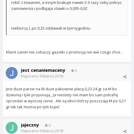
robić z towarem, a innym brakuje nawet 2-3 razy zeby pokryc
zamowienia i podbijaja stawki o 0,005-0,02
niektorzy L po 0,25 oddawali w tym tygodniu
Klient zanim nie zobaczy gazetki z promocją nie wie czego chce...
jest cenaniemaceny
0
Napisano
9 Marca 2018
Jest duże parcie na M duże pakownie płacą 0,23-24 gr za M bo
dzwonią i tyle proponują , Ja niestety nie mam bo sam potrafię
sprzedać w wyższej cenie . Ale są idioci którzy puszczają M po 0,21
gr tak tak można po tyle kupić
jajeczny
0
Napisano
9 Marca 2018