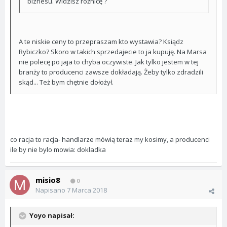
biznesu. Widzisz różnicę ?
A te niskie ceny to przepraszam kto wystawia? Ksiądz
Rybiczko? Skoro w takich sprzedajecie to ja kupuję. Na Marsa
nie polecę po jaja to chyba oczywiste. Jak tylko jestem w tej
branży to producenci zawsze dokładają. Żeby tylko zdradzili
skąd... Też bym chętnie dołożył.
co racja to racja- handlarze mówią teraz my kosimy, a producenci
ile by nie bylo mowia: dokladka
misio8
0
Napisano
7 Marca 2018
Yoyo napisał: