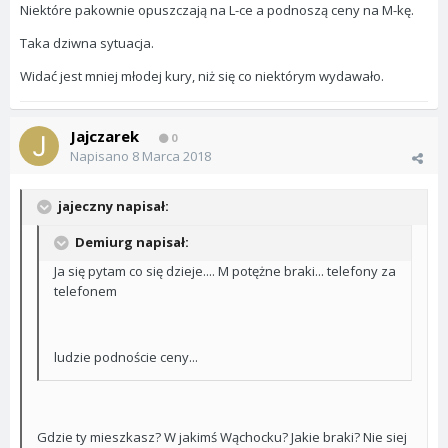
Niektóre pakownie opuszczają na L-ce a podnoszą ceny na M-kę.
Taka dziwna sytuacja.
Widać jest mniej młodej kury, niż się co niektórym wydawało.
Jajczarek
0
Napisano
8 Marca 2018
jajeczny napisał:
Demiurg napisał:
Ja się pytam co się dzieje.... M potężne braki... telefony za
telefonem
ludzie podnoście ceny...
Gdzie ty mieszkasz? W jakimś Wąchocku? Jakie braki? Nie siej