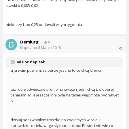
stawki o 0,005-0,02
niektorzy L po 0,25 oddawali w tym tygodniu
Demiurg
0
Napisano
8 Marca 2018
misio8 napisał:
a ja wam powiem, że parcie jest na to co chcą klienci
też robię odwieczne promo na święta i jedni chcą L w dobrej
cenie inni M, a jeszcze inni byle najtaniej więc może być nawet
S
dzisiaj podzwonilem troszke po znajomych w calej PL
sprawdzic co ciekawego slychac i tak pol PL stoi i nie wie co