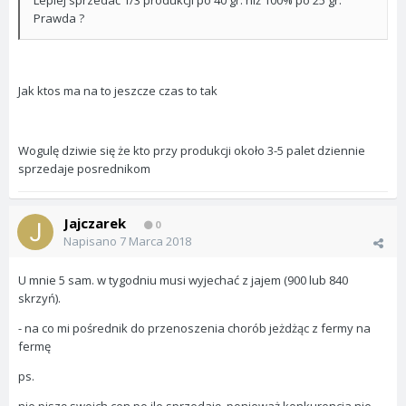
Lepiej sprzedać 1/3 produkcji po 40 gr. niż 100% po 25 gr.
Prawda ?
Jak ktos ma na to jeszcze czas to tak
Wogulę dziwie się że kto przy produkcji około 3-5 palet dziennie
sprzedaje posrednikom
Jajczarek
0
Napisano
7 Marca 2018
U mnie 5 sam. w tygodniu musi wyjechać z jajem (900 lub 840
skrzyń).
- na co mi pośrednik do przenoszenia chorób jeżdżąc z fermy na
fermę
ps.