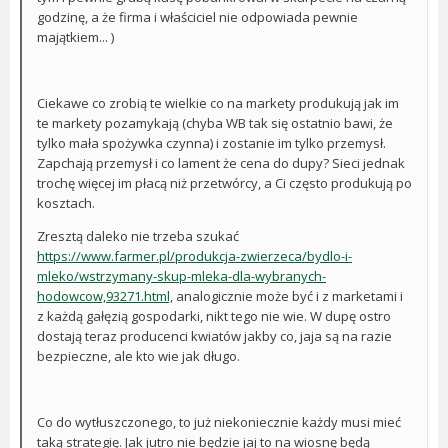
godzinę, a że firma i właściciel nie odpowiada pewnie
majątkiem... )
Ciekawe co zrobią te wielkie co na markety produkują jak im
te markety pozamykają (chyba WB tak się ostatnio bawi, że
tylko mała spożywka czynna) i zostanie im tylko przemysł.
Zapchają przemysł i co lament że cena do dupy? Sieci jednak
trochę więcej im płacą niż przetwórcy, a Ci często produkują po
kosztach.
Zresztą daleko nie trzeba szukać
https://www.farmer.pl/produkcja-zwierzeca/bydlo-i-
mleko/wstrzymany-skup-mleka-dla-wybranych-
hodowcow,93271.html,
analogicznie może być i z marketami i
z każdą gałęzią gospodarki, nikt tego nie wie. W dupę ostro
dostają teraz producenci kwiatów jakby co, jaja są na razie
bezpieczne, ale kto wie jak długo.
Co do wytłuszczonego, to już niekoniecznie każdy musi mieć
taką strategię. Jak jutro nie będzie jaj to na wiosnę będą