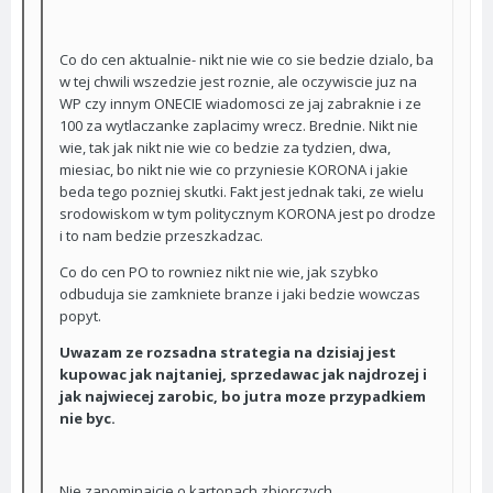
Co do cen aktualnie- nikt nie wie co sie bedzie dzialo, ba
w tej chwili wszedzie jest roznie, ale oczywiscie juz na
WP czy innym ONECIE wiadomosci ze jaj zabraknie i ze
100 za wytlaczanke zaplacimy wrecz. Brednie. Nikt nie
wie, tak jak nikt nie wie co bedzie za tydzien, dwa,
miesiac, bo nikt nie wie co przyniesie KORONA i jakie
beda tego pozniej skutki. Fakt jest jednak taki, ze wielu
srodowiskom w tym politycznym KORONA jest po drodze
i to nam bedzie przeszkadzac.
Co do cen PO to rowniez nikt nie wie, jak szybko
odbuduja sie zamkniete branze i jaki bedzie wowczas
popyt.
Uwazam ze rozsadna strategia na dzisiaj jest
kupowac jak najtaniej, sprzedawac jak najdrozej i
jak najwiecej zarobic, bo jutra moze przypadkiem
nie byc.
Nie zapominajcie o kartonach zbiorczych,