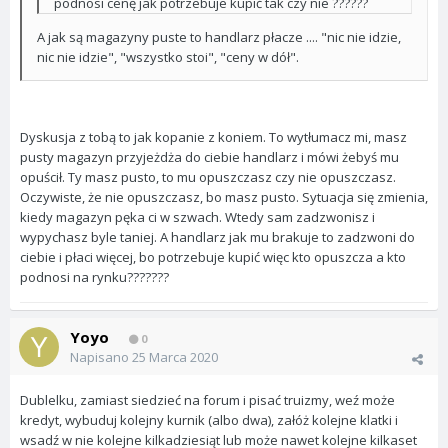
podnosi cenę jak potrzebuje kupić tak czy nie ??????
A jak są magazyny puste to handlarz płacze .... "nic nie idzie,
nic nie idzie", "wszystko stoi", "ceny w dół".
Dyskusja z tobą to jak kopanie z koniem. To wytłumacz mi, masz
pusty magazyn przyjeżdża do ciebie handlarz i mówi żebyś mu
opuścił. Ty masz pusto, to mu opuszczasz czy nie opuszczasz.
Oczywiste, że nie opuszczasz, bo masz pusto. Sytuacja się zmienia,
kiedy magazyn pęka ci w szwach. Wtedy sam zadzwonisz i
wypychasz byle taniej. A handlarz jak mu brakuje to zadzwoni do
ciebie i płaci więcej, bo potrzebuje kupić więc kto opuszcza a kto
podnosi na rynku???????
Yoyo
0
Napisano
25 Marca 2020
Dublelku, zamiast siedzieć na forum i pisać truizmy, weź może
kredyt, wybuduj kolejny kurnik (albo dwa), załóż kolejne klatki i
wsadź w nie kolejne kilkadziesiąt lub może nawet kolejne kilkaset