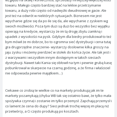
względu na skalę i konieczność sprzedaży mniejszej/większej ilości
towaru. Małego często bardziej stać na lekkie przetrzymanie
towaru, a duży robi często od nadwyżki dwudniowej w gacie. Ale
jest też na odwrót w niektórych sytuacjach. Biznesem nie jest
wpychanie gdzie się da po ile się da, ale wpychanie z zyskiem wg
swoich możliwości. Poza tym duzi są duzi bo wszystko bez wyjątku
opierają na kredycie, wystarczy że im tą drogę zbytu zamkną i
upadek z wysokości na pysk. Gdybym dla biedry produkował to też
bym mówił że mi dobrze, bo to ogromna sieć dystrybucji i cena tutaj
gra drugorzędne znaczenie- wystarczy dosłownie kilka groszy na
jaju zysku i możemy pierdzieć w stołek do końca życie. Ale tak jest i
z warzywami i wszystkim innym dostępnym w takich sieciach
dystrybucji. Nawet taki Kania się obłowił na tym i pewnie grubą kasę
pobunkrował w skarpecie na czarną godzinę, a że firma i właściciel
nie odpowiada pewnie majątkiem... )
Ciekawe co zrobią te wielkie co na markety produkują jak im te
markety pozamykają (chyba WB tak się ostatnio bawi, że tylko mała
spożywka czynna) i zostanie im tylko przemysł. Zapchają przemysł i
co lament że cena do dupy? Sieci jednak trochę więcej im płacą niż
przetwórcy, a Ci często produkują po kosztach.