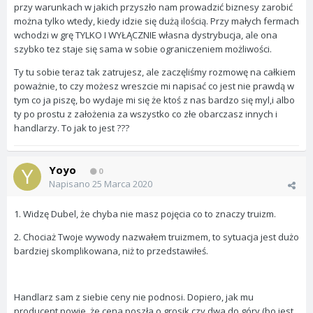
przy warunkach w jakich przyszło nam prowadzić biznesy zarobić
można tylko wtedy, kiedy idzie się dużą ilością. Przy małych fermach
wchodzi w grę TYLKO I WYŁĄCZNIE własna dystrybucja, ale ona
szybko tez staje się sama w sobie ograniczeniem możliwości.
Ty tu sobie teraz tak zatrujesz, ale zaczęliśmy rozmowę na całkiem
poważnie, to czy możesz wreszcie mi napisać co jest nie prawdą w
tym co ja piszę, bo wydaje mi się że ktoś z nas bardzo się myl,i albo
ty po prostu z założenia za wszystko co złe obarczasz innych i
handlarzy. To jak to jest ???
Yoyo
0
Napisano
25 Marca 2020
1. Widzę Dubel, że chyba nie masz pojęcia co to znaczy truizm.
2. Chociaż Twoje wywody nazwałem truizmem, to sytuacja jest dużo
bardziej skomplikowana, niż to przedstawiłeś.
Handlarz sam z siebie ceny nie podnosi. Dopiero, jak mu
producent powie, że cena poszła o grosik czy dwa do góry (bo jest