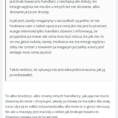
jest brak towaru) to handlarz z niechęcią ale dołoży, bo
innego wyjścia nie ma (bo u innych też nie dostanie, albo
dostanie jeszcze drożej).
A jak jest zastój i magazyny u wszystkich są pełne, to nie
hodowca sam z siebie opuszcza cenę (bo nie jest to przecież
w jego interesie) tylko handlarz dzwoni z informacją, że
przyjedzie po towar ale cena musi być niższa, bo jak nie, to
on ma gdzie indziej -taniej. Hodowca nie ma innego wyjścia i
żeby nie zostać z towarem (a magazyn już pełny a kury jeść
wołają)- musi cenę opuścić.
Także widzisz, że sytuacja nie jest taka jednoznaczna, jak ją
przedstawiłeś.
To albo bredzisz, albo znamy innych handlarzy, jak jaja nie ma to
dzwonią do mnie i chcą kupić, wtedy ja mówię że ma tylko dla stały,
na to słyszę to odłóż od poniedziałku dla mnie to ci grosz dorzucę .
No ale u mazepy jest inaczej u ciebie jak brakuje towaru to
dzwonią i mówią opuść to wezmę