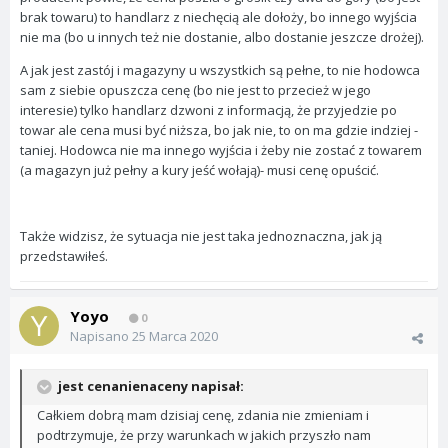
brak towaru) to handlarz z niechęcią ale dołoży, bo innego wyjścia
nie ma (bo u innych też nie dostanie, albo dostanie jeszcze drożej).
A jak jest zastój i magazyny u wszystkich są pełne, to nie hodowca
sam z siebie opuszcza cenę (bo nie jest to przecież w jego
interesie) tylko handlarz dzwoni z informacją, że przyjedzie po
towar ale cena musi być niższa, bo jak nie, to on ma gdzie indziej -
taniej. Hodowca nie ma innego wyjścia i żeby nie zostać z towarem
(a magazyn już pełny a kury jeść wołają)- musi cenę opuścić.
Także widzisz, że sytuacja nie jest taka jednoznaczna, jak ją
przedstawiłeś.
Yoyo
0
Napisano
25 Marca 2020
jest cenanienaceny napisał:
Całkiem dobrą mam dzisiaj cenę, zdania nie zmieniam i
podtrzymuje, że przy warunkach w jakich przyszło nam