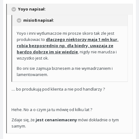
Yoyo napisał:
misio8 napisał:
Yoyo i inni wytlumaczcie mi prosze skoro tak zle jest
produkowac to
dlaczego niektorzy maja 1 mln kur,
robia bezposrednio np. dla biedry, uwazaja ze
bardzo dobrze im sie wiedzie
, nigdy nie marudza i
wszystko jest ok.
Bo oni sie zajmuja biznesem a nie wymadrzaniem i
lamentowaniem.
.... bo produkują pod klienta a nie pod handlarzy ?
Hehe. No a o czym ja tu mówię od kilku lat ?
Zdaje się, że
jest cenaniemaceny
mówi dokładnie o tym
samym.