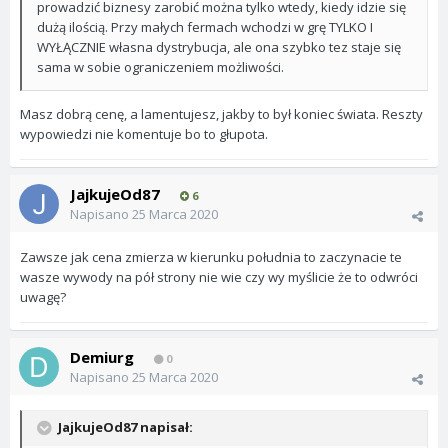
prowadzić biznesy zarobić można tylko wtedy, kiedy idzie się
dużą ilością. Przy małych fermach wchodzi w grę TYLKO I
WYŁĄCZNIE własna dystrybucja, ale ona szybko tez staje się
sama w sobie ograniczeniem możliwości.
Masz dobrą cenę, a lamentujesz, jakby to był koniec świata. Reszty
wypowiedzi nie komentuje bo to głupota.
JajkujeOd87
6
Napisano
25 Marca 2020
Zawsze jak cena zmierza w kierunku południa to zaczynacie te
wasze wywody na pół strony nie wie czy wy myślicie że to odwróci
uwagę?
Demiurg
0
Napisano
25 Marca 2020
JajkujeOd87 napisał: