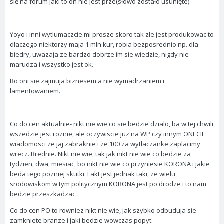
się na forum jaki to on nie jest prze(słowo zostało usunięte).
Yoyo i inni wytlumaczcie mi prosze skoro tak zle jest produkowac to
dlaczego niektorzy maja 1 mln kur, robia bezposrednio np. dla
biedry, uwazaja ze bardzo dobrze im sie wiedzie, nigdy nie
marudza i wszystko jest ok.
Bo oni sie zajmuja biznesem a nie wymadrzaniem i
lamentowaniem.
Co do cen aktualnie- nikt nie wie co sie bedzie dzialo, ba w tej chwili
wszedzie jest roznie, ale oczywiscie juz na WP czy innym ONECIE
wiadomosci ze jaj zabraknie i ze 100 za wytlaczanke zaplacimy
wrecz. Brednie. Nikt nie wie, tak jak nikt nie wie co bedzie za
tydzien, dwa, miesiac, bo nikt nie wie co przyniesie KORONA i jakie
beda tego pozniej skutki. Fakt jest jednak taki, ze wielu
srodowiskom w tym politycznym KORONA jest po drodze i to nam
bedzie przeszkadzac.
Co do cen PO to rowniez nikt nie wie, jak szybko odbuduja sie
zamkniete branze i jaki bedzie wowczas popyt.