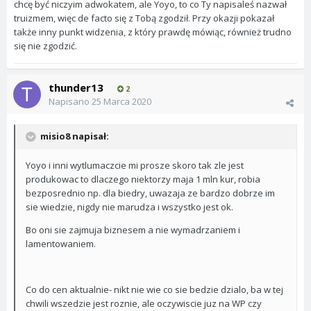
chcę być niczyim adwokatem, ale Yoyo, to co Ty napisaleś nazwał
truizmem, więc de facto się z Tobą zgodził. Przy okazji pokazał
także inny punkt widzenia, z który prawdę mówiąc, również trudno
się nie zgodzić.
thunder13
2
Napisano
25 Marca 2020
misio8 napisał:
Yoyo i inni wytlumaczcie mi prosze skoro tak zle jest
produkowac to dlaczego niektorzy maja 1 mln kur, robia
bezposrednio np. dla biedry, uwazaja ze bardzo dobrze im
sie wiedzie, nigdy nie marudza i wszystko jest ok.
Bo oni sie zajmuja biznesem a nie wymadrzaniem i
lamentowaniem.
Co do cen aktualnie- nikt nie wie co sie bedzie dzialo, ba w tej
chwili wszedzie jest roznie, ale oczywiscie juz na WP czy