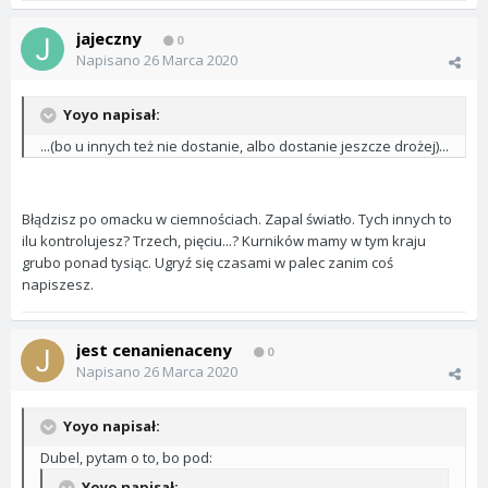
jajeczny
0
Napisano
26 Marca 2020
Yoyo napisał:
...(bo u innych też nie dostanie, albo dostanie jeszcze drożej)...
Błądzisz po omacku w ciemnościach. Zapal światło. Tych innych to
ilu kontrolujesz? Trzech, pięciu...? Kurników mamy w tym kraju
grubo ponad tysiąc. Ugryź się czasami w palec zanim coś
napiszesz.
jest cenanienaceny
0
Napisano
26 Marca 2020
Yoyo napisał:
Dubel, pytam o to, bo pod:
Yoyo napisał: