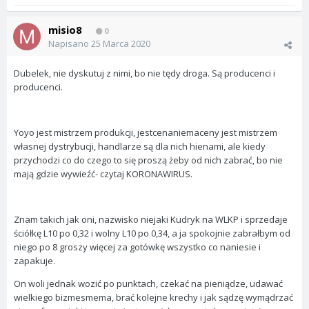
misio8
0
Napisano
25 Marca 2020
Dubelek, nie dyskutuj z nimi, bo nie tędy droga. Są producenci i
producenci.
Yoyo jest mistrzem produkcji, jestcenaniemaceny jest mistrzem
własnej dystrybucji, handlarze są dla nich hienami, ale kiedy
przychodzi co do czego to się proszą żeby od nich zabrać, bo nie
mają gdzie wywieźć- czytaj KORONAWIRUS.
Znam takich jak oni, nazwisko niejaki Kudryk na WLKP i sprzedaje
ściółkę L10 po 0,32 i wolny L10 po 0,34, a ja spokojnie zabrałbym od
niego po 8 groszy więcej za gotówkę wszystko co naniesie i
zapakuje.
On woli jednak wozić po punktach, czekać na pieniądze, udawać
wielkiego bizmesmema, brać kolejne krechy i jak sądzę wymądrzać