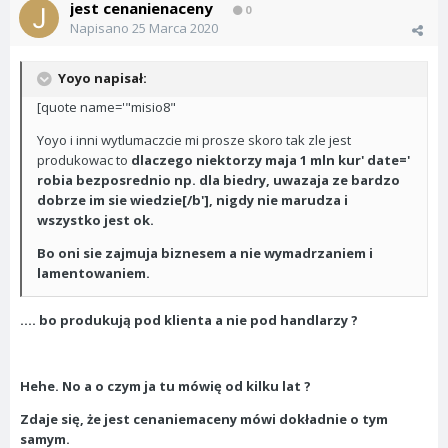
jest cenanienaceny
0
Napisano
25 Marca 2020
Yoyo napisał:
[quote name='"misio8"
Yoyo i inni wytlumaczcie mi prosze skoro tak zle jest
produkowac to
dlaczego niektorzy maja 1 mln kur' date='
robia bezposrednio np. dla biedry, uwazaja ze bardzo
dobrze im sie wiedzie[/b'], nigdy nie marudza i
wszystko jest ok.
Bo oni sie zajmuja biznesem a nie wymadrzaniem i
lamentowaniem.
.... bo produkują pod klienta a nie pod handlarzy ?
Hehe. No a o czym ja tu mówię od kilku lat ?
Zdaje się, że
jest cenaniemaceny
mówi dokładnie o tym
samym.