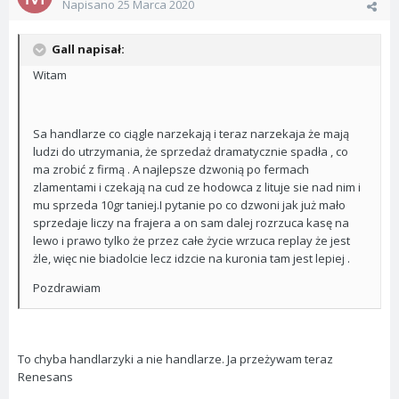
Napisano
25 Marca 2020
Gall napisał:
Witam
Sa handlarze co ciągle narzekają i teraz narzekaja że mają
ludzi do utrzymania, że sprzedaż dramatycznie spadła , co
ma zrobić z firmą . A najlepsze dzwonią po fermach
zlamentami i czekają na cud ze hodowca z lituje sie nad nim i
mu sprzeda 10gr taniej.I pytanie po co dzwoni jak już mało
sprzedaje liczy na frajera a on sam dalej rozrzuca kasę na
lewo i prawo tylko że przez całe życie wrzuca replay że jest
żle, więc nie biadolcie lecz idzcie na kuronia tam jest lepiej .
Pozdrawiam
To chyba handlarzyki a nie handlarze. Ja przeżywam teraz
Renesans