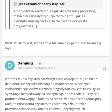
jest cenanienaceny napisał:
Już od dawna wiadomo, że jak ktoś ma małą produkcje,
to tylko własna dystrybucja może dać mu jakieś
pieniążki, inaczej padnie, to tak zwana oczywista
oczywistość HEJ
Widzisz jak to jest, zrobił sobie tali sam nick ja mój i teraz mu się
myli
Demiurg
0
Napisano
26 Marca 2020
Jestem Ciekaw czy ktoś zauważył, choć wydaje mi się że nie iż
działania naszej administracji są wymierzone w naszych
zachodnich sąsiadów. Pozostaje zgadywać czy jest to zali tylko
symulacja uzmysławiająca naszym sąsiadom i całej UE czy akt
podniesienia wojny o kolejny szczebel w drabince eskalacyjnej.
Kolejna niewidoma czy im to tak samo wyszło (bardzo
prawdopodobne) czy oni tak celowo... (czyżbyśmy ich