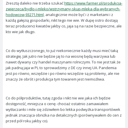
Zresztą daleko nie trzeba szukać
https://www.farmer.pl/produkcja-
zwierzeca/bydlo-i-mleko/wstrzymany-skup-mleka-dla-wybranych-
hodowcow,93271.html,
analogicznie może być i z marketami i z
każdą gałęzią gospodarki, nikt tego nie wie. W dupę ostro dostają
teraz producenci kwiatów jakby co, jaja są na razie bezpieczne, ale
kto wie jak długo.
Co do wytłuszczonego, to już niekoniecznie każdy musi mieć taką
strategię. Jak jutro nie będzie jaj to na wiosnę będą warzywa lub
nawet dywany czy handel maszynami rolniczymi. To nie jest tak że
jak padną jaja w PL to sprowadzimy z DE czy innej UA. Pandemia
jest po równo, wszędzie i po równo wszędzie są problemy, ale nie
znaczy że obrót i produkcja tym towarem jest niemożliwa.
Co do półproduktów, tutaj zgoda i nikt nie wie jaka ich będzie
dostępność, mniejsza o cenę- chociaż ostatnio zamawiałem
wytłaczanki i mile się zdziwiłem bo lekka podwyżka transportówek
jednak znacząca obniżka na detalicznych (porównywałem do cen z
przed pół roku jakby co).