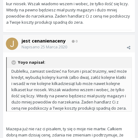
kur niosek. Wszak wiadomo wszem i wobec, że tylko ilość się liczy.
Wtedy na pewno będziesz miał pusty magazyn i dużo mniej
powodów do narzekania. Żaden handlarz Ci z ceną nie podskoczy
a Twoje koszty produkcji spadną do zera.
jest cenanienaceny
0
Napisano
25 Marca 2020
Yoyo napisał:
Dublelku, zamiast siedzieć na forum i pisać truizmy, weź może
kredyt, wybuduj kolejny kurnik (albo dwa), załóż kolejne klatki
i wsadź w nie kolejne kilkadziesiąt lub może nawet kolejne
kilkaset kur niosek. Wszak wiadomo wszem i wobec, że tylko
ilość się liczy. Wtedy na pewno będziesz miał pusty magazyn i
dużo mniej powodów do narzekania. Żaden handlarz Ci z
ceną nie podskoczy a Twoje koszty produkcji spadną do zera.
Mazepa już nie raz ci pisałem, ty się o moje nie martw. Całkiem
dobrą mam dzisiaj cenę, zdania nie zmieniam i podtrzymuje, że