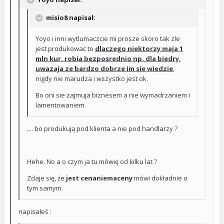
misio8 napisał:
Yoyo i inni wytlumaczcie mi prosze skoro tak zle
jest produkowac to
dlaczego niektorzy maja 1
mln kur, robia bezposrednio np. dla biedry,
uwazaja ze bardzo dobrze im sie wiedzie
,
nigdy nie marudza i wszystko jest ok.
Bo oni sie zajmuja biznesem a nie wymadrzaniem i
lamentowaniem.
.... bo produkują pod klienta a nie pod handlarzy ?
Hehe. No a o czym ja tu mówię od kilku lat ?
Zdaje się, że
jest cenaniemaceny
mówi dokładnie o
tym samym.
napisałeś :