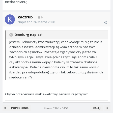
niedoceniani?)
kaczrub
0
Napisano
26 Marca 2020
Demiurg napisał:
Jestem Ciekaw czy ktoś zauważył, choć wydaje mi się że nie iż
działania naszej administracji są wymierzone w naszych
zachodnich sąsiadów. Pozostaje zgadywać czy jest to zali
tylko symulacja uzmysławiająca naszym sąsiadom i całej UE
czy akt podniesienia wojny o kolejny szczebel w drabince
eskalacyjnej. Kolejna niewidoma czy im to tak samo wyszło
(bardzo prawdopodobne) czy oni tak celowo... (czyżbyśmy ich
niedoceniani?)
Chyba przeceniasz makiaweliczny geniusz rządzących.
Strona 1365 z 1450
POPRZEDNIA
DALEJ