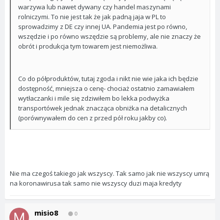
warzywa lub nawet dywany czy handel maszynami
rolniczymi. To nie jest tak że jak padną jaja w PL to
sprowadzimy z DE czy innej UA. Pandemia jest po równo,
wszędzie i po równo wszędzie są problemy, ale nie znaczy że
obrót i produkcja tym towarem jest niemożliwa.
Co do półproduktów, tutaj zgoda i nikt nie wie jaka ich będzie
dostępność, mniejsza o cenę- chociaż ostatnio zamawiałem
wytłaczanki i mile się zdziwiłem bo lekka podwyżka
transportówek jednak znacząca obniżka na detalicznych
(porównywałem do cen z przed pół roku jakby co).
Nie ma czegoś takiego jak wszyscy. Tak samo jak nie wszyscy umrą
na koronawirusa tak samo nie wszyscy duzi maja kredyty
misio8
0