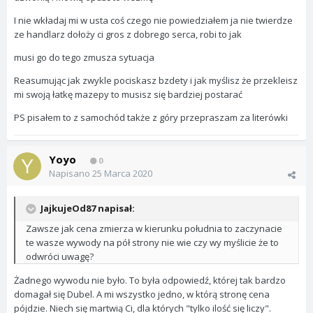
I nie wkładaj mi w usta coś czego nie powiedziałem ja nie twierdze
ze handlarz dołoży ci gros z dobrego serca, robi to jak
musi go do tego zmusza sytuacja
Reasumując jak zwykle pociskasz bzdety i jak myślisz że przekleisz
mi swoją łatkę mazepy to musisz się bardziej postarać
PS pisałem to z samochód także z góry przepraszam za literówki
Yoyo
0
Napisano
25 Marca 2020
JajkujeOd87 napisał:
Zawsze jak cena zmierza w kierunku południa to zaczynacie
te wasze wywody na pół strony nie wie czy wy myślicie że to
odwróci uwagę?
Żadnego wywodu nie było. To była odpowiedź, której tak bardzo
domagał się Dubel. A mi wszystko jedno, w którą stronę cena
pójdzie. Niech się martwią Ci, dla których "tylko ilość się liczy".