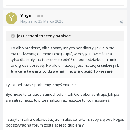
Yoyo
0
Napisano
25 Marca 2020
jest cenanienaceny napisał:
To albo bredzisz, albo znamy innych handlarzy, jak jaja nie
ma to dzwonią do mnie i chcą kupić, wtedy ja mówię że ma
tylko dla stały, na to słyszę to odłóż od poniedziałku dla mnie
to ci grosz dorzucę . No ale u mazepy jest inaczej
u ciebie jak
brakuje towaru to dzwonią i mówią opuść to wezmę
Ty, Dubel. Masz problemy z myśleniem ?
Być może to ta jazda samochodem tak Cie dekoncentruje. Jak już
się zatrzymasz, to przeanalizuj raz jeszcze to, co napisałeś.
I zapytam tak z ciekawości, jaki miałeś cel w tym, żeby się pod kogoś
podszywać na forum zostając jego dublem ?