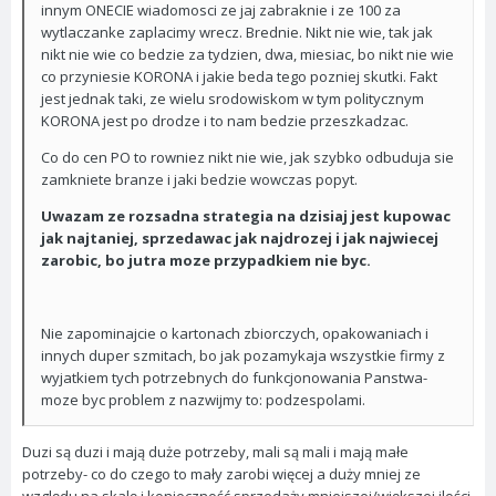
innym ONECIE wiadomosci ze jaj zabraknie i ze 100 za
wytlaczanke zaplacimy wrecz. Brednie. Nikt nie wie, tak jak
nikt nie wie co bedzie za tydzien, dwa, miesiac, bo nikt nie wie
co przyniesie KORONA i jakie beda tego pozniej skutki. Fakt
jest jednak taki, ze wielu srodowiskom w tym politycznym
KORONA jest po drodze i to nam bedzie przeszkadzac.
Co do cen PO to rowniez nikt nie wie, jak szybko odbuduja sie
zamkniete branze i jaki bedzie wowczas popyt.
Uwazam ze rozsadna strategia na dzisiaj jest kupowac
jak najtaniej, sprzedawac jak najdrozej i jak najwiecej
zarobic, bo jutra moze przypadkiem nie byc.
Nie zapominajcie o kartonach zbiorczych, opakowaniach i
innych duper szmitach, bo jak pozamykaja wszystkie firmy z
wyjatkiem tych potrzebnych do funkcjonowania Panstwa-
moze byc problem z nazwijmy to: podzespolami.
Duzi są duzi i mają duże potrzeby, mali są mali i mają małe
potrzeby- co do czego to mały zarobi więcej a duży mniej ze