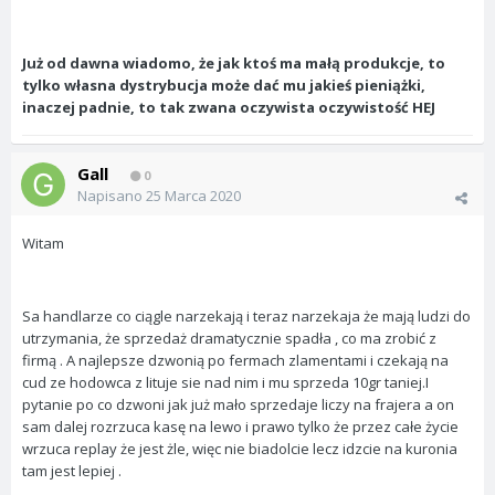
Już od dawna wiadomo, że jak ktoś ma małą produkcje, to
tylko własna dystrybucja może dać mu jakieś pieniążki,
inaczej padnie, to tak zwana oczywista oczywistość HEJ
Gall
0
Napisano
25 Marca 2020
Witam
Sa handlarze co ciągle narzekają i teraz narzekaja że mają ludzi do
utrzymania, że sprzedaż dramatycznie spadła , co ma zrobić z
firmą . A najlepsze dzwonią po fermach zlamentami i czekają na
cud ze hodowca z lituje sie nad nim i mu sprzeda 10gr taniej.I
pytanie po co dzwoni jak już mało sprzedaje liczy na frajera a on
sam dalej rozrzuca kasę na lewo i prawo tylko że przez całe życie
wrzuca replay że jest żle, więc nie biadolcie lecz idzcie na kuronia
tam jest lepiej .