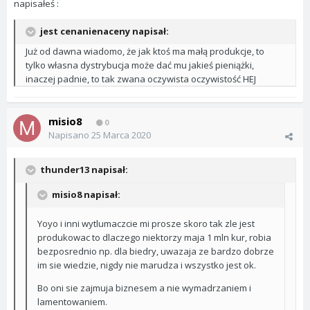
napisałeś :
jest cenanienaceny napisał:
Już od dawna wiadomo, że jak ktoś ma małą produkcje, to
tylko własna dystrybucja może dać mu jakieś pieniążki,
inaczej padnie, to tak zwana oczywista oczywistość HEJ
misio8
0
Napisano
25 Marca 2020
thunder13 napisał:
misio8 napisał:
Yoyo i inni wytlumaczcie mi prosze skoro tak zle jest
produkowac to dlaczego niektorzy maja 1 mln kur, robia
bezposrednio np. dla biedry, uwazaja ze bardzo dobrze
im sie wiedzie, nigdy nie marudza i wszystko jest ok.
Bo oni sie zajmuja biznesem a nie wymadrzaniem i
lamentowaniem.