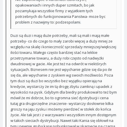
opakowaniach i innych duper szmitach, bo jak
pozamykaja wszystkie firmy z wyjatkiem tych
potrzebnych do funkcjonowania Panstwa- moze byc
problem z nazwijmy to: podzespolami.
Duzi są duzi i mają duże potrzeby, mali są mali i mają małe
potrzeby- co do czego to mały zarobi więcej a duży mniej ze
względu na skalę i konieczność sprzedaży mniejszej/większej
ilości towaru. Małego często bardziej stać na lekkie
przetrzymanie towaru, a duży robi często od nadwyżki
dwudniowej w gacie. Ale jest też na odwrót w niektórych
sytuacjach. Biznesem nie jest wpychanie gdzie się da po ile
się da, ale wpychanie z zyskiem wg swoich możliwości. Poza
tym duzi są duzi bo wszystko bez wyjątku opierają na
kredycie, wystarczy że im tą drogę zbytu zamkną i upadek z
wysokości na pysk. Gdybym dla biedry produkował to też bym
mówił że mi dobrze, bo to ogromna sieć dystrybucji i cena
tutaj gra drugorzędne znaczenie- wystarczy dosłownie kilka
groszy na jaju zysku i możemy pierdzieć w stołek do końca
życie. Ale tak jest i z warzywami i wszystkim innym dostępnym
w takich sieciach dystrybucji. Nawet taki Kania się obłowił na
tym i pewnie grubą kasę pobunkrował w skarpecie na czarną