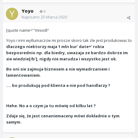
Yoyo
0
Napisano
25 Marca 2020
[quote name='"misio8"
Yoyo i inni wytlumaczcie mi prosze skoro tak zle jest produkowac to
dlaczego niektorzy maja 1 mln kur' date=' robia
bezposrednio np. dla biedry, uwazaja ze bardzo dobrze im
sie wiedzie[/b'], nigdy nie marudza i wszystko jest ok.
Bo oni sie zajmuja biznesem a nie wymadrzaniem i
lamentowaniem.
.... bo produkują pod klienta a nie pod handlarzy ?
Hehe. No a o czym ja tu mówię od kilku lat ?
Zdaje się, że
jest cenaniemaceny
mówi dokładnie o tym
samym.