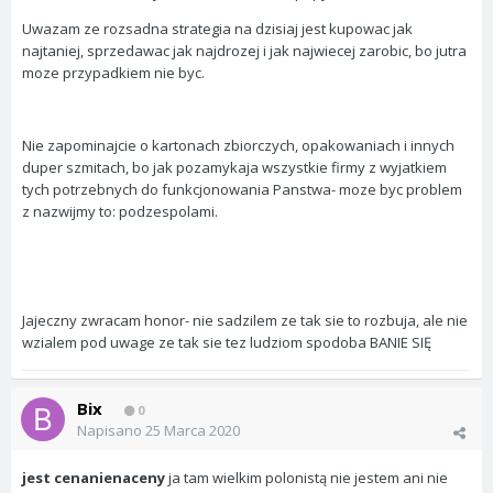
Uwazam ze rozsadna strategia na dzisiaj jest kupowac jak
najtaniej, sprzedawac jak najdrozej i jak najwiecej zarobic, bo jutra
moze przypadkiem nie byc.
Nie zapominajcie o kartonach zbiorczych, opakowaniach i innych
duper szmitach, bo jak pozamykaja wszystkie firmy z wyjatkiem
tych potrzebnych do funkcjonowania Panstwa- moze byc problem
z nazwijmy to: podzespolami.
Jajeczny zwracam honor- nie sadzilem ze tak sie to rozbuja, ale nie
wzialem pod uwage ze tak sie tez ludziom spodoba BANIE SIĘ
Bix
0
Napisano
25 Marca 2020
jest cenanienaceny
ja tam wielkim polonistą nie jestem ani nie