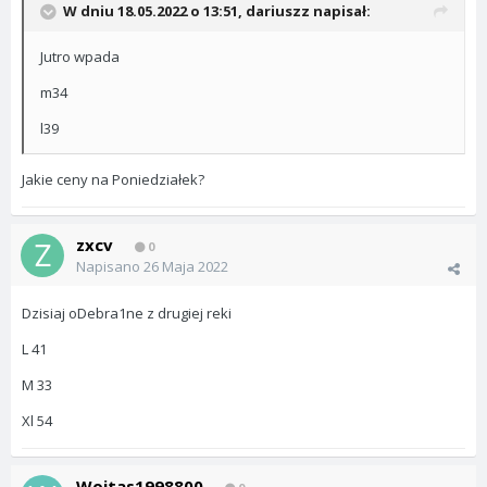
W dniu 18.05.2022 o 13:51,
dariuszz
napisał:
Jutro wpada
m34
l39
Jakie ceny na Poniedziałek?
zxcv
0
Napisano
26 Maja 2022
Dzisiaj oDebra1ne z drugiej reki
L 41
M 33
Xl 54
Wojtas1998800