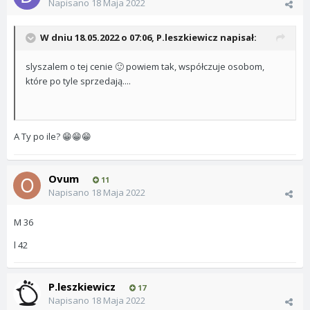
Napisano
18 Maja 2022
W dniu 18.05.2022 o 07:06,
P.leszkiewicz
napisał:
slyszalem o tej cenie
powiem tak, współczuje osobom,
🙂
które po tyle sprzedają....
A Ty po ile?
😁
😁
😁
Ovum
11
Napisano
18 Maja 2022
M 36
l 42
P.leszkiewicz
17
Napisano
18 Maja 2022