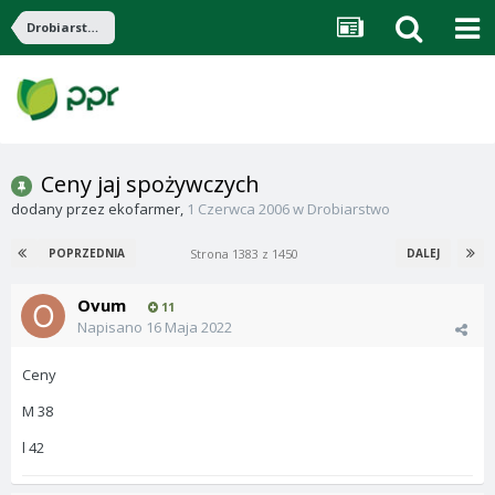
Drobiarstwo
Ceny jaj spożywczych
dodany przez
ekofarmer
,
1 Czerwca 2006
w
Drobiarstwo
Strona 1383 z 1450
POPRZEDNIA
DALEJ
Ovum
11
Napisano
16 Maja 2022
Ceny
M 38
l 42