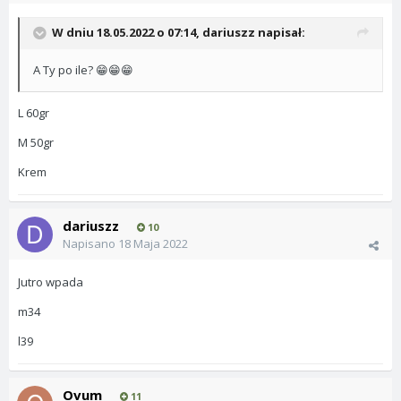
W dniu 18.05.2022 o 07:14,
dariuszz
napisał:
A Ty po ile?
😁
😁
😁
L 60gr
M 50gr
Krem
dariuszz
10
Napisano
18 Maja 2022
Jutro wpada
m34
l39
Ovum
11