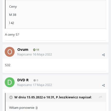
Ceny
M 38
l 42
A ceny S?
Ovum
11
Napisano
16 Maja 2022
S32
DVD R
0
Napisano
17 Maja 2022
W dniu 15.05.2022 o 10:31,
P.leszkiewicz
napisał:
Witam ponownie
:))