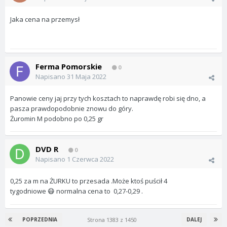
Jaka cena na przemysł
Ferma Pomorskie
0
Napisano
31 Maja 2022
Panowie ceny jaj przy tych kosztach to naprawdę robi się dno, a
pasza prawdopodobnie znowu do góry.
Żuromin M podobno po 0,25 gr
DVD R
0
Napisano
1 Czerwca 2022
0,25 za m na ŻURKU to przesada .Może ktoś puścił 4
tygodniowe
normalna cena to 0,27-0,29 .
😷
Strona 1383 z 1450
POPRZEDNIA
DALEJ