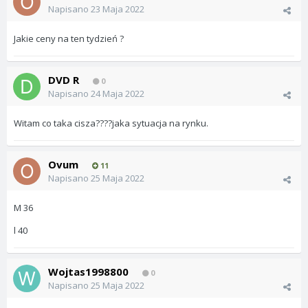
Napisano
23 Maja 2022
Jakie ceny na ten tydzień ?
DVD R
0
Napisano
24 Maja 2022
Witam co taka cisza????jaka sytuacja na rynku.
Ovum
11
Napisano
25 Maja 2022
M 36
l 40
Wojtas1998800
0
Napisano
25 Maja 2022