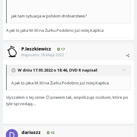
jak tam sytuacja w polskim drobiarstwie?
A jak to jaka M-30 na Żurku.Podobno już niżej.Kaplica
P.leszkiewicz
17
Napisano
18 Maja 2022
W dniu 17.05.2022 o 18:46,
DVD R
napisał:
A jak to jaka M-30 na Żurku.Podobno już niżej.Kaplica
slyszalem o tej cenie
powiem tak, współczuje osobom, które po
🙂
tyle sprzedają....
dariuszz
10