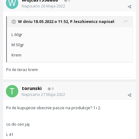
0
Napisano
26 Maja 2022
W dniu 18.05.2022 o 11:52,
P.leszkiewicz
napisał:
L 60gr
M 50gr
Krem
Po ile teraz krem
torunski
0
Napisano
27 Maja 2022
Po ile kupujecie obecnie pasze na produkcje? 1 i 2.
co do cen jaj
L 41