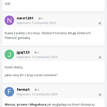
0,65
naro1201
0
Napisano
7 Listopada 2024
Kupię 3 palety L b/z brąz. Okolice Poznania. Mogę oDebra1ć.
Płatność gotówką.
jgaj123
0
Napisano
13 Listopada 2024
Dzień dobry,
jakie ceny M i L brąz na ten moment?
ferma1
0
Napisano
13 Listopada 2024
Morus, przeor i Megakura
jak wyglądają na dzień dzisiejszy