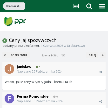
Drobiarstwo
Ceny jaj spożywczych
dodany przez
ekofarmer
,
1 Czerwca 2006
w
Drobiarstwo
Strona 1436 z 1450
POPRZEDNIA
DALEJ
janislaw
1
Napisano
29 Października 2024
Witam, jakie ceny w tym tygodniu kremu 1a 1b
Ferma Pomorskie
0
Napisano
30 Października 2024