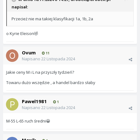
napisał:
Przecież nie ma takiej klasyfikacji 1a, 1b, 2a
o
Kyrie Eleison
🤣
Ovum
11
Napisano
22 Listopada 2024
Jakie ceny M i L na przyszły tydzień?
Towaru dużo wszędzie , a handel bardzo słaby
Pawel1981
1
Napisano
22 Listopada 2024
M-55 L-65 ruch średni
😀