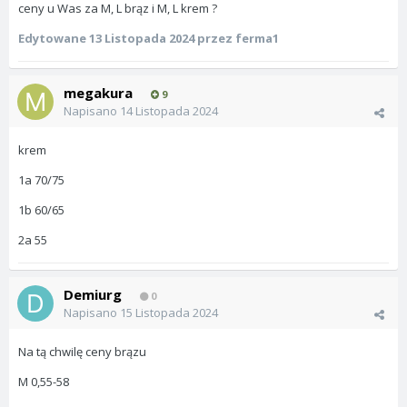
ceny u Was za M, L brąz i M, L krem ?
Edytowane
13 Listopada 2024
przez ferma1
megakura
9
Napisano
14 Listopada 2024
krem
1a 70/75
1b 60/65
2a 55
Demiurg
0
Napisano
15 Listopada 2024
Na tą chwilę ceny brązu
M 0,55-58