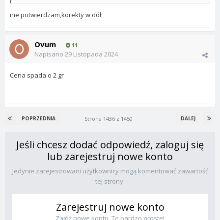
nie potwierdzam,korekty w dół
Ovum
11
Napisano
29 Listopada 2024
Cena spada o 2 gr
Strona 1436 z 1450
POPRZEDNIA
DALEJ
Jeśli chcesz dodać odpowiedź, zaloguj się
lub zarejestruj nowe konto
Jedynie zarejestrowani użytkownicy mogą komentować zawartość
tej strony.
Zarejestruj nowe konto
Załóż nowe konto. To bardzo proste!