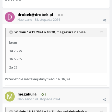
drobek@drobek.pl
0
Napisano
18 Listopada 2024
W dniu 14.11.2024 o 08:28,
megakura
napisał:
krem
1a 70/75
1b 60/65
2a 55
Przecież nie ma takiej klasyfikacji 1a, 1b, 2a
megakura
9
Napisano
19 Listopada 2024
W dniu 18.11.2024 o 14:21,
drobek@drobek.pl