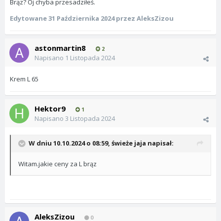
Brąz? Oj chyba przesadziłeś.
Edytowane
31 Października 2024
przez AleksZizou
astonmartin8
2
Napisano
1 Listopada 2024
Krem L 65
Hektor9
1
Napisano
3 Listopada 2024
W dniu 10.10.2024 o 08:59,
świeże jaja
napisał:
Witam.jakie ceny za L brąz
AleksZizou
0