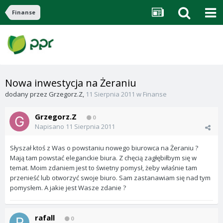
Finanse
Nowa inwestycja na Żeraniu
dodany przez
Grzegorz.Z
,
11 Sierpnia 2011
w
Finanse
Grzegorz.Z
0
Napisano
11 Sierpnia 2011
Słyszał ktoś z Was o powstaniu nowego biurowca na Żeraniu ?
Mają tam powstać eleganckie biura. Z chęcią zagłębiłbym się w
temat. Moim zdaniem jest to świetny pomysł, żeby właśnie tam
przenieść lub otworzyć swoje biuro. Sam zastanawiam się nad tym
pomysłem. A jakie jest Wasze zdanie ?
rafall
0