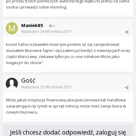
po prostu trzech pierwszych autorów tego wątku to jedna i ta sama
osoba i prowadzi sobie monolog
Maniek85
0
Napisano
24 Września 2011
koseś haha rozbawiłeś mnie tym postem aż się zarejestrować
musiałem Biurowce fajne i słyszałem już kiedyś o inwestycjach w tej
części Warszawy, ciekawe tylko po co one rolnikom Może jako
magazyn do zboża?
Gość
Napisano
25 Września 2011
Może jakaś instytucja finansowa,ubezpieczeniowa lub handlowa
zaopatrująca np rynek w sprzęt rolniczy może mieć swoje biura w
nowym biurowcu.
Jeśli chcesz dodać odpowiedź, zaloguj się