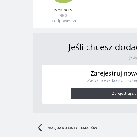
Members
0
7 odpowiedzi
Jeśli chcesz doda
Jed
Zarejestruj now
Załóż nowe konto. To ba
Zarejestruj się
PRZEJDŹ DO LISTY TEMATÓW