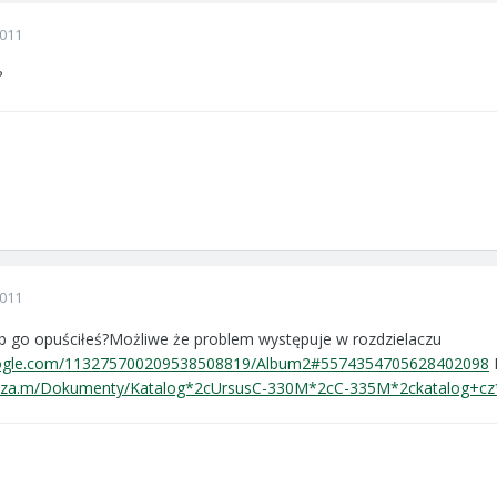
2011
?
2011
b go opuściłeś?Możliwe że problem występuje w rozdzielaczu
google.com/113275700209538508819/Album2#5574354705628402098
L
habza.m/Dokumenty/Katalog*2cUrsusC-330M*2cC-335M*2ckatalog+cz