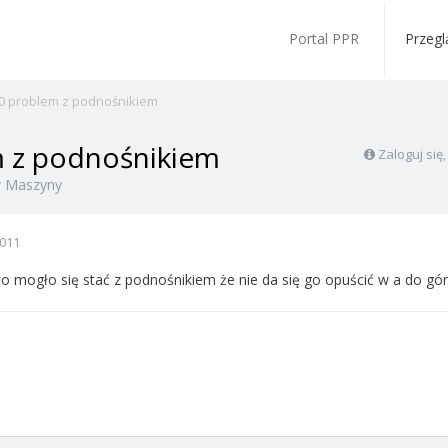
Portal PPR
Przegl
0 problem z podnośnikiem
m z podnośnikiem
Zaloguj się
w
Maszyny
2011
 mogło się stać z podnośnikiem że nie da się go opuścić w a do gó