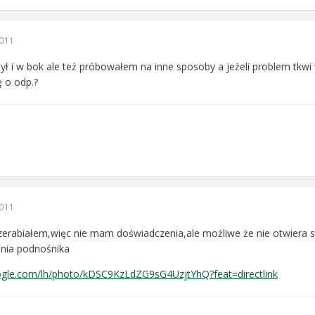
011
ył i w bok ale też próbowałem na inne sposoby a jeżeli problem tkwi
ę o odp.?
011
rzerabiałem,więc nie mam doświadczenia,ale możliwe że nie otwiera s
ania podnośnika
oogle.com/lh/photo/kDSC9KzLdZG9sG4UzjtYhQ?feat=directlink