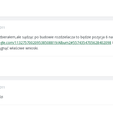
011
zbierałem,ale sądząc po budowie rozdzielacza to będzie pozycja 6 na
google.com/113275700209538508819/Album2#5574354705628402098
ągnąć właściwe wnioski.
011
zi