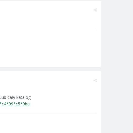
ub cały katalog
*c4*99*c5*9bci