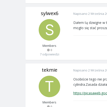
sylwex6
Napisano
2 Września 2
Dałem tą dzwigne w t
mogło się stać prosz
Members
0
7 odpowiedzi
tekmie
Napisano
2 Września 2
Osobiście tego nie p
cylindra.Zasada dział
https://picasaweb.g
Members
0