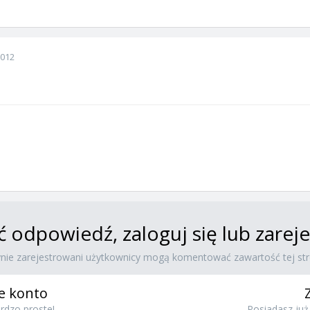
2012
ć odpowiedź, zaloguj się lub zare
ynie zarejestrowani użytkownicy mogą komentować zawartość tej str
e konto
rdzo proste!
Posiadasz już 