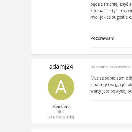
będzie trudniej zbyć 
kilkanaście tyś. rocz
miał jakieś sugestie 
Pozdrawiam
adamj24
Napisano
30 Września 
Musisz sobie sam odpo
z ha to y osiągnąć ta
warty jest powyżej 60
Members
0
31 odpowiedzi