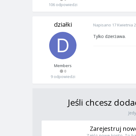
106 odpowiedzi
działki
Napisano
17 Kwietnia 
Tylko dzierżawa.
Members
0
9 odpowiedzi
Jeśli chcesz doda
Jed
Zarejestruj now
Załóż nowe konto. To ba