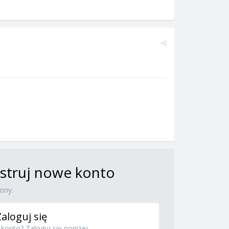
jestruj nowe konto
ony.
Zaloguj się
konto? Zaloguj się poniżej.