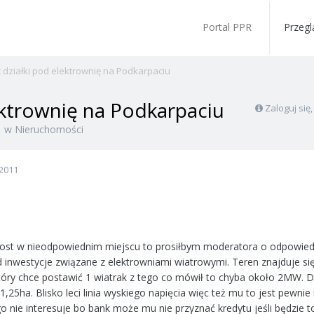
Portal PPR
Przegl
 działki pod elektrownię na Podkarpaciu
ektrownię na Podkarpaciu
Zaloguj się
1
w
Nieruchomości
2011
 post w nieodpowiednim miejscu to prosiłbym moderatora o odpowiedn
d inwestycje związane z elektrowniami wiatrowymi. Teren znajduje si
który chce postawić 1 wiatrak z tego co mówił to chyba około 2MW. D
1,25ha. Blisko leci linia wyskiego napięcia więc też mu to jest pewnie
go nie interesuje bo bank może mu nie przyznać kredytu jeśli będzie 