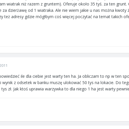
sam wiatrak niż razem z gruntem). Oferuje około 35 tyś. za ten grunt.
nie za dzierżawę od 1 wiatraka. Ale nie wiem jakie u nas można kwoty 
czy też adresy gdzie mógłbym coś więcej poczytać na temat takich of
2011
wiedzieć ile dla ciebie jest warty ten ha. Ja obliczam to np w ten s
ki wynik z odsetek w banku muszę ulokować 50 tys na lokacie. Do tego
 tys zł. Jak ktoś uprawia warzywka to dla niego 1 ha jest warty pewnie