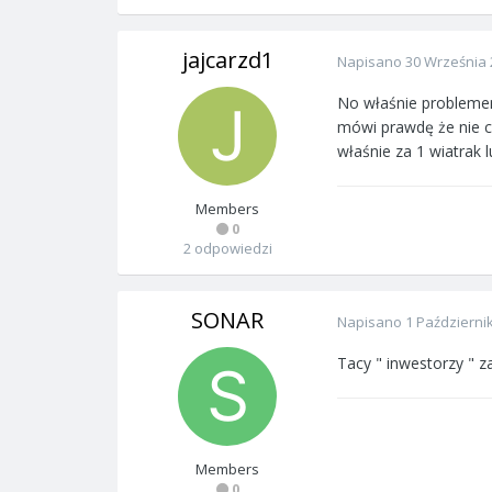
jajcarzd1
Napisano
30 Września 
No właśnie problemem
mówi prawdę że nie ch
właśnie za 1 wiatrak l
Members
0
2 odpowiedzi
SONAR
Napisano
1 Październi
Tacy " inwestorzy " za
Members
0