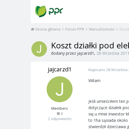
Strona główna
Forum PPR
Nieruchomości
Koszt
Koszt działki pod el
dodany przez
jajcarzd1
,
28 Września 201
jajcarzd1
Napisano
28 Września 
Witam
Jeśli umieściłem ten
dotyczące działek po
Members
0
się u mnie inwestor 
2 odpowiedzi
to 1ha sąsiada około 
stwierdził dzierżawa 