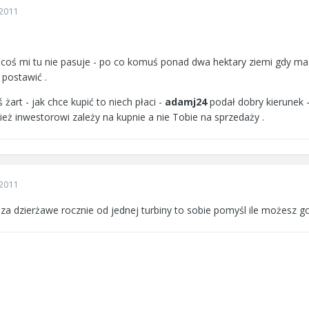
2011
 coś mi tu nie pasuje - po co komuś ponad dwa hektary ziemi gdy ma 
 postawić .
ś żart - jak chce kupić to niech płaci -
adamj24
podał dobry kierunek -
cież inwestorowi zależy na kupnie a nie Tobie na sprzedaży .
2011
 za dzierżawe rocznie od jednej turbiny to sobie pomyśl ile możesz 