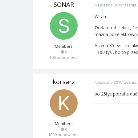
SONAR
Napisano
30 Września 
Witam.
Dodam od siebie , że
mażna pół elektrowni
A cena 35 tyś . to jaki
Members
0
- 100 tyś . bo to prze
106 odpowiedzi
korsarz
Napisano
30 Września 
po 25tys potrafią dać
Members
0
1809 odpowiedzi