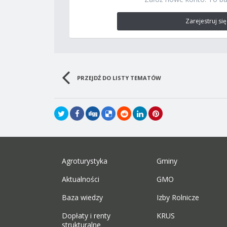
Zarejestruj się
PRZEJDŹ DO LISTY TEMATÓW
Agroturystyka
Gminy
Aktualności
GMO
Baza wiedzy
Izby Rolnicze
Dopłaty i renty
KRUS
strukturalne