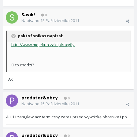
Savik!
0
Napisano
15 Października 2011
paktofonikas napisał:
http://www.mojekurczaki.pl/oxyfly
O to chodzi?
TAk
predator&obcy
0
Napisano
15 Października 2011
ALL1 i zamgławiacz termiczny zaraz przed wywózką obornika i po
predator&obcy
0