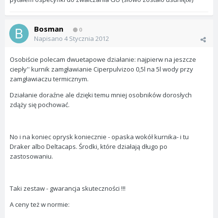
Bosman
0
Napisano
4 Stycznia 2012
Osobiście polecam dwuetapowe działanie: najpierw na jeszcze
ciepły'' kurnik zamgławianie Ciperpulvizoo 0,5l na 5l wody przy
zamgławiaczu termicznym.
Działanie doraźne ale dzięki temu mniej osobników dorosłych
zdąży się pochować.
No i na koniec oprysk koniecznie - opaska wokół kurnika- i tu
Draker albo Deltacaps. Środki, które działają długo po
zastosowaniu.
Taki zestaw - gwarancja skuteczności !!!
A ceny też w normie: