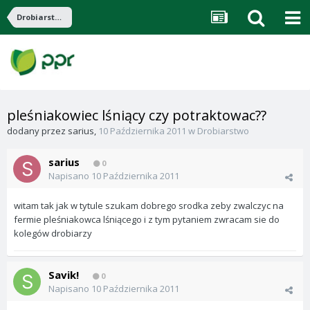
Drobiarstwo
pleśniakowiec lśniący czy potraktowac??
dodany przez
sarius
,
10 Października 2011
w
Drobiarstwo
sarius
0
Napisano
10 Października 2011
witam tak jak w tytule szukam dobrego srodka zeby zwalczyc na
fermie pleśniakowca lśniącego i z tym pytaniem zwracam sie do
kolegów drobiarzy
Savik!
0
Napisano
10 Października 2011