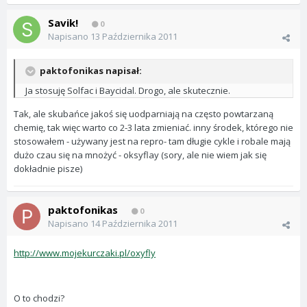
Savik!
0
Napisano
13 Października 2011
paktofonikas napisał:
Ja stosuję Solfac i Baycidal. Drogo, ale skutecznie.
Tak, ale skubańce jakoś się uodparniają na często powtarzaną
chemię, tak więc warto co 2-3 lata zmieniać. inny środek, którego nie
stosowałem - używany jest na repro- tam długie cykle i robale mają
dużo czau się na mnożyć - oksyflay (sory, ale nie wiem jak się
dokładnie pisze)
paktofonikas
0
Napisano
14 Października 2011
http://www.mojekurczaki.pl/oxyfly
O to chodzi?