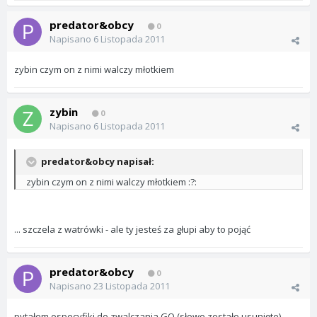
predator&obcy
0
Napisano
6 Listopada 2011
zybin czym on z nimi walczy młotkiem
zybin
0
Napisano
6 Listopada 2011
predator&obcy napisał:
zybin czym on z nimi walczy młotkiem :?:
... szczela z watrówki - ale ty jesteś za głupi aby to pojąć
predator&obcy
0
Napisano
23 Listopada 2011
pytałem ospecyfiki do zwalczania GO (słowo zostało usunięte)