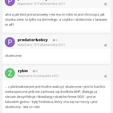
Napisano
15 Października 2011
aha a jak ktoś jest pracowity i nie ma co robic to jest chrzcząsz jak
stonka ziem. to tylko na dorosłego. a szybko i skótecznie z larwami
to all1
predator&obcy
0
Napisano
15 Października 2011
skutecznie
zybin
0
Napisano
6 Listopada 2011
... z pleśniakowcem jest trudno walczyć skutecznie i jest to bardzo
niebezpieczne jeśli nie zachowa się środków BHP, dlatego ja
zlecam dezynfekcje i likwidację robaków Firmie DDD - jest w
lubuskim gościu - były hodowca, który zna się na rzeczy i jest
skuteczny - wie co robi.