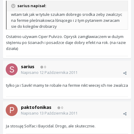
sarius napisał:
witam tak jak w tytule szukam dobrego srodka zeby zwalczyc
na fermie pleśniakowca lśniącego i z tym pytaniem zwracam
sie do kolegów drobiarzy
Ostatnio używam Ciper Pulvizo. Oprysk zamgławiaczem w dużym
stężeniu po ścianach i posadzce daje dobry efekt na rok. (na razie
działa)
sarius
0
Napisano
12 Października 2011
tylko ja i Savik! mamy te robale na fermie nikt wiecej ich nie zwalcza
paktofonikas
0
Napisano
13 Października 2011
Ja stosuję Solfac i Baycidal. Drogo, ale skutecznie.