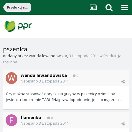
Produkcja roślinna
pszenica
dodany przez
wanda lewandowska
,
3 Listopada 2011
w
Produkcja
roślinna
wanda lewandowska
0
Napisano
3 Listopada 2011
Czy można stosować opryski na grzyba w pszenicy ozimej na
jesieni a konkretnie TABU?Najprawdopodobniej jest to mączniak.
flamenko
0
Napisano
3 Listopada 2011