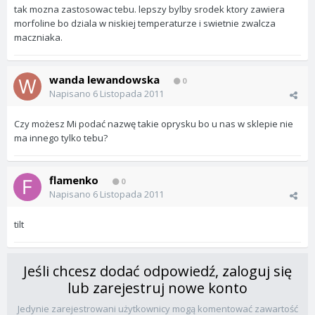
tak mozna zastosowac tebu. lepszy bylby srodek ktory zawiera
morfoline bo dziala w niskiej temperaturze i swietnie zwalcza
maczniaka.
wanda lewandowska
0
Napisano
6 Listopada 2011
Czy możesz Mi podać nazwę takie oprysku bo u nas w sklepie nie
ma innego tylko tebu?
flamenko
0
Napisano
6 Listopada 2011
tilt
Jeśli chcesz dodać odpowiedź, zaloguj się
lub zarejestruj nowe konto
Jedynie zarejestrowani użytkownicy mogą komentować zawartość