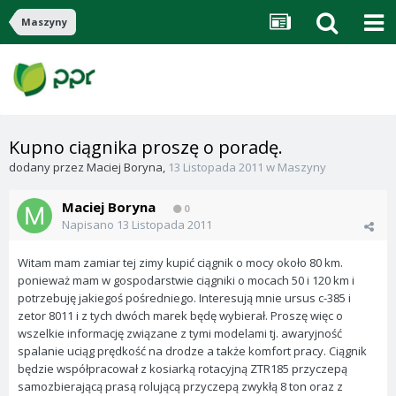
Maszyny
Kupno ciągnika proszę o poradę.
dodany przez
Maciej Boryna
,
13 Listopada 2011
w
Maszyny
Maciej Boryna
0
Napisano
13 Listopada 2011
Witam mam zamiar tej zimy kupić ciągnik o mocy około 80 km.
ponieważ mam w gospodarstwie ciągniki o mocach 50 i 120 km i
potrzebuję jakiegoś pośredniego. Interesują mnie ursus c-385 i
zetor 8011 i z tych dwóch marek będę wybierał. Proszę więc o
wszelkie informację związane z tymi modelami tj. awaryjność
spalanie uciąg prędkość na drodze a także komfort pracy. Ciągnik
będzie współpracował z kosiarką rotacyjną ZTR185 przyczepą
samozbierającą prasą rolującą przyczepą zwykłą 8 ton oraz z