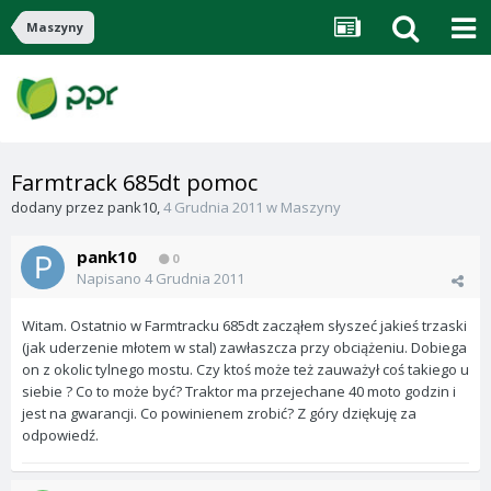
Maszyny
Farmtrack 685dt pomoc
dodany przez
pank10
,
4 Grudnia 2011
w
Maszyny
pank10
0
Napisano
4 Grudnia 2011
Witam. Ostatnio w Farmtracku 685dt zacząłem słyszeć jakieś trzaski
(jak uderzenie młotem w stal) zawłaszcza przy obciążeniu. Dobiega
on z okolic tylnego mostu. Czy ktoś może też zauważył coś takiego u
siebie ? Co to może być? Traktor ma przejechane 40 moto godzin i
jest na gwarancji. Co powinienem zrobić? Z góry dziękuję za
odpowiedź.