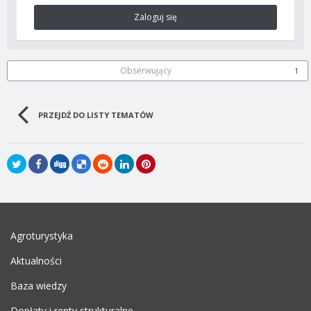
Zaloguj się
Obserwujący
1
PRZEJDŹ DO LISTY TEMATÓW
Agroturystyka
Aktualności
Baza wiedzy
Dopłaty i renty strukturalne