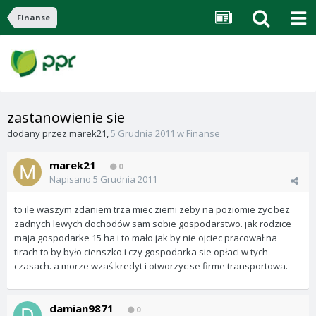
Finanse
zastanowienie sie
dodany przez
marek21
,
5 Grudnia 2011
w
Finanse
marek21
0
Napisano
5 Grudnia 2011
to ile waszym zdaniem trza miec ziemi zeby na poziomie zyc bez
zadnych lewych dochodów sam sobie gospodarstwo. jak rodzice
maja gospodarke 15 ha i to mało jak by nie ojciec pracował na
tirach to by było cienszko.i czy gospodarka sie opłaci w tych
czasach. a morze wzaś kredyt i otworzyc se firme transportowa.
damian9871
0