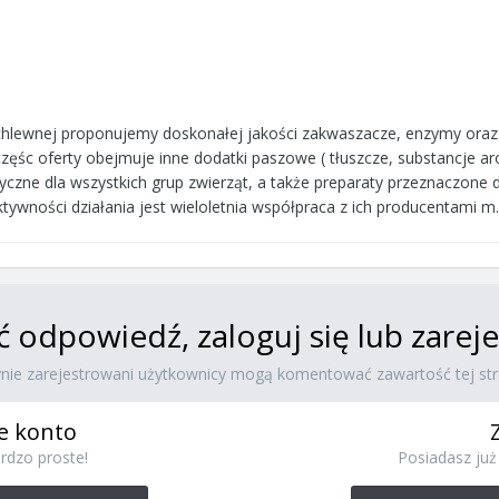
lewnej proponujemy doskonałej jakości zakwaszacze, enzymy oraz p
zęśc oferty obejmuje inne dodatki paszowe ( tłuszcze, substancje 
czne dla wszystkich grup zwierząt, a także preparaty przeznaczone d
ektywności działania jest wieloletnia współpraca z ich producentami 
ć odpowiedź, zaloguj się lub zare
ynie zarejestrowani użytkownicy mogą komentować zawartość tej str
e konto
rdzo proste!
Posiadasz już 