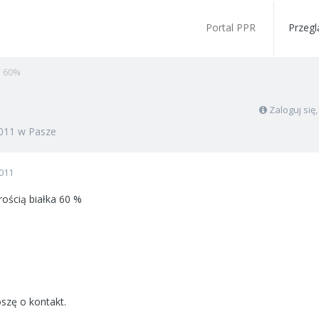
Portal PPR
Przegl
a 60%
Zaloguj się
011
w
Pasze
011
ością białka 60 %
szę o kontakt.