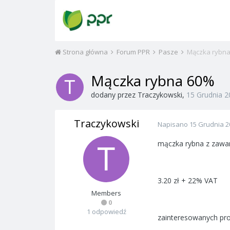
Strona główna
Forum PPR
Pasze
Mączka rybn
Mączka rybna 60%
dodany przez
Traczykowski
,
15 Grudnia 2
Traczykowski
Napisano
15 Grudnia 2
mączka rybna z zawar
3.20 zł + 22% VAT
Members
0
1 odpowiedź
zainteresowanych pro