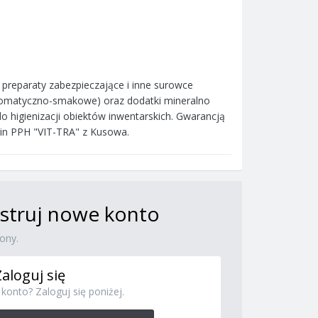
reparaty zabezpieczające i inne surowce
aromatyczno-smakowe) oraz dodatki mineralno
o higienizacji obiektów inwentarskich. Gwarancją
m.in PPH "VIT-TRA" z Kusowa.
jestruj nowe konto
ony.
Zaloguj się
konto? Zaloguj się poniżej.