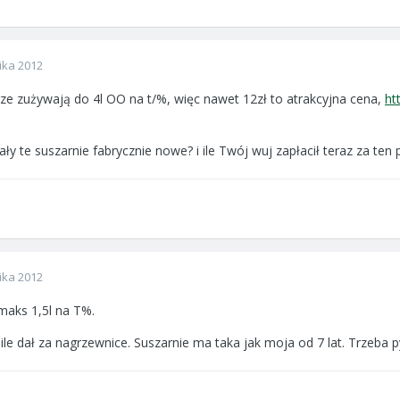
ika 2012
ze zużywają do 4l OO na t/%, więc nawet 12zł to atrakcyjna cena,
ht
ły te suszarnie fabrycznie nowe? i ile Twój wuj zapłacił teraz za ten 
ika 2012
maks 1,5l na T%.
le dał za nagrzewnice. Suszarnie ma taka jak moja od 7 lat. Trzeba 