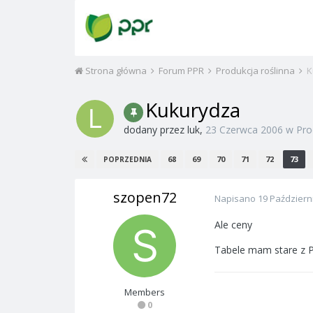
Strona główna
Forum PPR
Produkcja roślinna
K
Kukurydza
dodany przez
luk
,
23 Czerwca 2006
w
Pro
68
69
70
71
72
73
POPRZEDNIA
szopen72
Napisano
19 Październ
Ale ceny
Tabele mam stare z P
Members
0