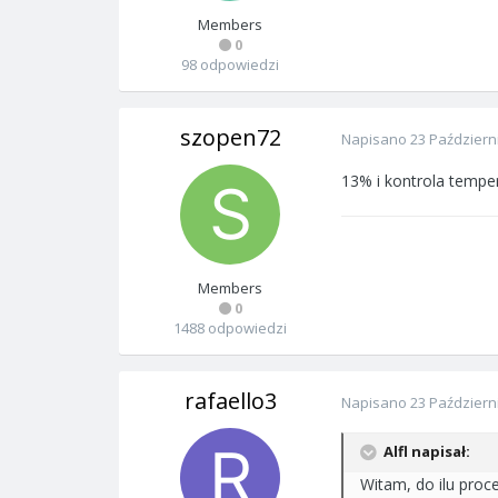
Members
0
98 odpowiedzi
szopen72
Napisano
23 Październ
13% i kontrola temper
Members
0
1488 odpowiedzi
rafaello3
Napisano
23 Październ
Alfl napisał:
Witam, do ilu proc