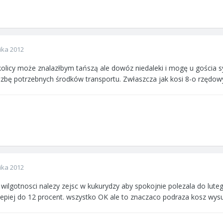
ika 2012
olicy może znalazłbym tańszą ale dowóz niedaleki i mogę u gościa sy
czbę potrzebnych środków transportu. Zwłaszcza jak kosi 8-o rzędowy
ika 2012
 wilgotnosci nalezy zejsc w kukurydzy aby spokojnie polezala do lut
epiej do 12 procent. wszystko OK ale to znaczaco podraza kosz wys