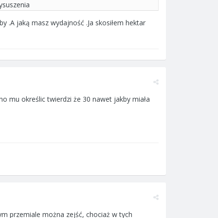
ysuszenia
by .A jaką masz wydajność .Ja skosiłem hektar
o mu określic twierdzi że 30 nawet jakby miała
żym przemiale można zejść, chociaż w tych