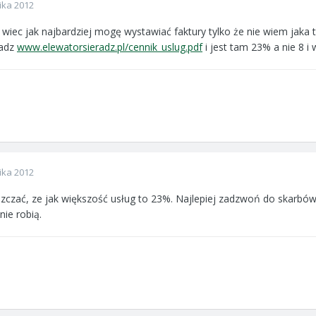
ika 2012
 wiec jak najbardziej mogę wystawiać faktury tylko że nie wiem jak
radz
www.elewatorsieradz.pl/cennik_uslug.pdf
i jest tam 23% a nie 8 i
ika 2012
zczać, ze jak większość usług to 23%. Najlepiej zadzwoń do skarbówk
 nie robią.