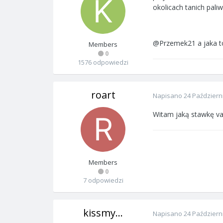
okolicach tanich pali
@Przemek21 a jaka to
Members
0
1576 odpowiedzi
roart
Napisano
24 Październ
Witam jaką stawkę vat
Members
0
7 odpowiedzi
kissmy...
Napisano
24 Październ