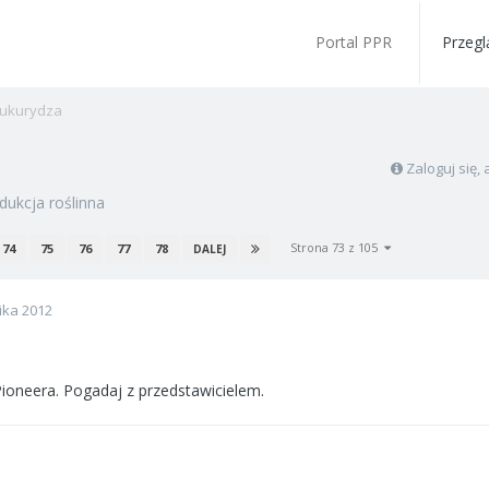
Portal PPR
Przegl
ukurydza
Zaloguj się
dukcja roślinna
Strona 73 z 105
74
75
76
77
78
DALEJ
ika 2012
ioneera. Pogadaj z przedstawicielem.