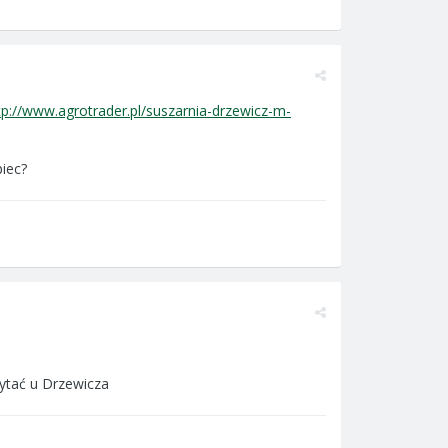
tp://www.agrotrader.pl/suszarnia-drzewicz-m-
piec?
pytać u Drzewicza