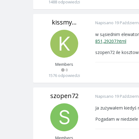
1488 odpowiedzi
kissmy...
Napisano
19 Październ
w sąsiednim elewator
851,29207.html
szopen72 ile kosztowa
Members
0
1576 odpowiedzi
szopen72
Napisano
19 Październ
Ja zużywałem kiedyś 
Pogadam w niedziele i
Members