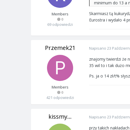
minimum do 13 a na
Skarmiasz tą kukuryd
Members
0
Eurostra i wydało 4 
69 odpowiedzi
Przemek21
Napisano
23 Październ
znajomy twierdzi że 
35 wil to i tak dużo
Ps. ja o 14 zł/t% sły
Members
0
421 odpowiedzi
kissmy...
Napisano
23 Październ
przy takich nakładach