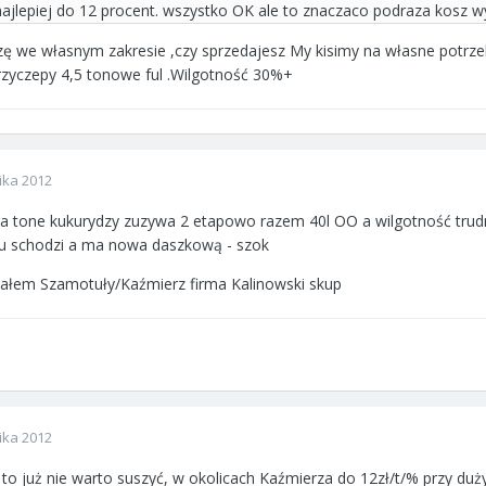
jlepiej do 12 procent. wszystko OK ale to znaczaco podraza kosz w
zę we własnym zakresie ,czy sprzedajesz My kisimy na własne potrze
przyczepy 4,5 tonowe ful .Wilgotność 30%+
ika 2012
na tone kukurydzy zuzywa 2 etapowo razem 40l OO a wilgotność trudn
 mu schodzi a ma nowa daszkową - szok
szałem Szamotuły/Kaźmierz firma Kalinowski skup
ika 2012
 to już nie warto suszyć, w okolicach Kaźmierza do 12zł/t/% przy du