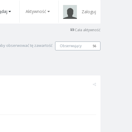
ądaj
Aktywność
Zaloguj
Cała aktywność
, aby obserwować tę zawartość
Obserwujący
56