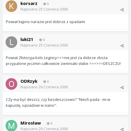
korsarz
0
Napisano
25 Czerwca 2006
Powiat kępno narazie jest dobrze z opadami
luki21
0
Napisano
25 Czerwca 2006
Powiat Złotoryja kolo Legnicy>>>nie jest za dobrze zboża
przypalone jeczmin całkowicie ziemniaki słabe >>>>>>DESZCZU!
ODRzyk
0
Napisano
26 Czerwca 2006
CZy ma być deszcz, czy bezdeszczowo? "Niech pada - mi w
kapustę, sąsiadowi w siano".
Mirosław
0
Napisano
26 Czerwca 2006