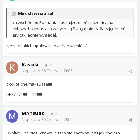
Mirosław napisał:
Na wschód od Poznania susza.Jęczmień i pszenica na
słabszych kawałkach zasychają.Szlag mnie trafia.A jęczmień
jary tak ładnie wyglądał...
tydzień takich upałów i mogę żyto wymłócić
Kasiula
0
Napisano
26 Czerwca 2006
okolice chelma- susza!!!!!
DESZCZU!!!!!!!!!!!!!!!!!!!!!!!!
MATEUSZ
0
Napisano
26 Czerwca 2006
Okolice Chojnic i Tczewa- susza sie zaczyna, pali jak cholera......