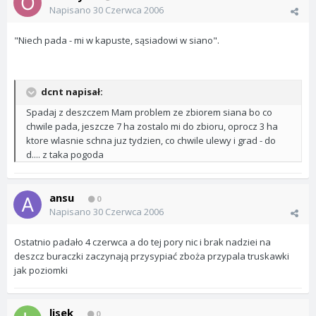
Napisano
30 Czerwca 2006
"Niech pada - mi w kapuste, sąsiadowi w siano".
dcnt napisał:
Spadaj z deszczem Mam problem ze zbiorem siana bo co
chwile pada, jeszcze 7 ha zostalo mi do zbioru, oprocz 3 ha
ktore wlasnie schna juz tydzien, co chwile ulewy i grad - do
d.... z taka pogoda
ansu
0
Napisano
30 Czerwca 2006
Ostatnio padało 4 czerwca a do tej pory nic i brak nadziei na
deszcz buraczki zaczynają przysypiać zboża przypala truskawki
jak poziomki
lisek
0