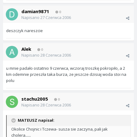
damian9871
0
Napisano
27 Czerwca 2006
deszczyk nareszcie
Alek
0
Napisano
28 Czerwca 2006
u mnie padało ostatnio 9 czerwca, wczoraj troszkę pokropiło, a 2
km odemnie przeszła taka burza, ze jeszcze dzisiaj woda stoi na
polu
stachu2005
0
Napisano
28 Czerwca 2006
MATEUSZ napisał:
Okolice Chojnic i Tczewa- susza sie zaczyna, pali jak
cholera......