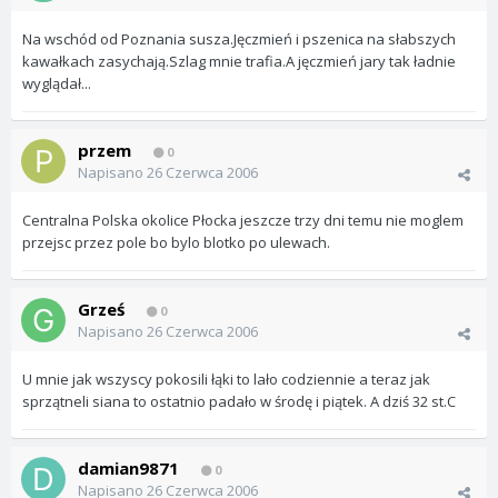
Na wschód od Poznania susza.Jęczmień i pszenica na słabszych
kawałkach zasychają.Szlag mnie trafia.A jęczmień jary tak ładnie
wyglądał...
przem
0
Napisano
26 Czerwca 2006
Centralna Polska okolice Płocka jeszcze trzy dni temu nie moglem
przejsc przez pole bo bylo blotko po ulewach.
Grześ
0
Napisano
26 Czerwca 2006
U mnie jak wszyscy pokosili łąki to lało codziennie a teraz jak
sprzątneli siana to ostatnio padało w środę i piątek. A dziś 32 st.C
damian9871
0
Napisano
26 Czerwca 2006