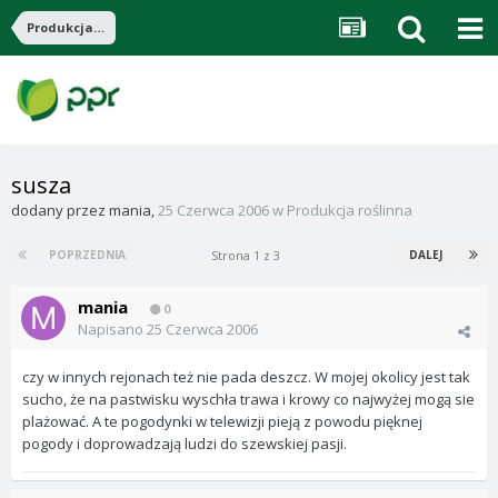
Produkcja roślinna
susza
dodany przez
mania
,
25 Czerwca 2006
w
Produkcja roślinna
Strona 1 z 3
POPRZEDNIA
DALEJ
mania
0
Napisano
25 Czerwca 2006
czy w innych rejonach też nie pada deszcz. W mojej okolicy jest tak
sucho, że na pastwisku wyschła trawa i krowy co najwyżej mogą sie
plażować. A te pogodynki w telewizji pieją z powodu pięknej
pogody i doprowadzają ludzi do szewskiej pasji.