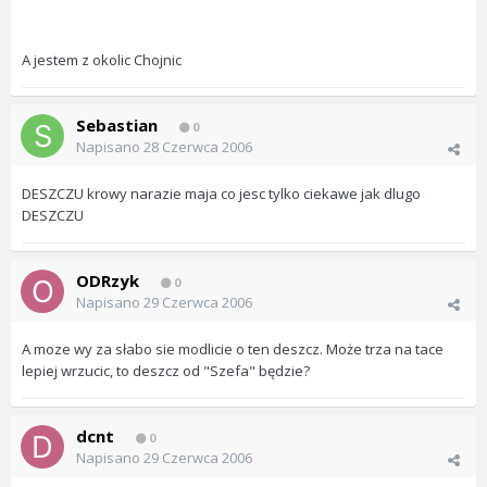
A jestem z okolic Chojnic
Sebastian
0
Napisano
28 Czerwca 2006
DESZCZU krowy narazie maja co jesc tylko ciekawe jak dlugo
DESZCZU
ODRzyk
0
Napisano
29 Czerwca 2006
A moze wy za słabo sie modlicie o ten deszcz. Może trza na tace
lepiej wrzucic, to deszcz od "Szefa" będzie?
dcnt
0
Napisano
29 Czerwca 2006