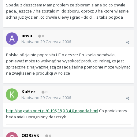
Spadaj z deszczem Mam problem ze zbiorem siana bo co chwile
pada, jeszcze 7 ha zostalo mi do zbioru, oprocz 3 ha ktore wlasnie
schna juz tydzien, co chwile ulewy i grad - do d.... z taka pogoda
ansu
0
Napisano
29 Czerwca 2006
Polska oficjalnie poprosiła UE o deszcz Bruksela odmówiła,
ponieważ może to wpłynąć na wysokość produkcji rolnej, co jest
sprzeczne z najważniejszą zasadą żadna pomoc nie może wpłynąć
na zwiększenie produkcji w Polsce
KaHer
0
Napisano
29 Czerwca 2006
http://pogoda.onet.pl/0,196,38,0,3,4,0,pogoda.html
Co poniektorzy
beda mieli upragniony deszczyk
ODRzyk
0