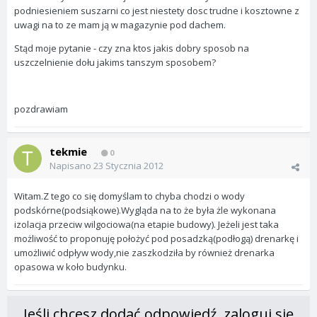
podniesieniem suszarni co jest niestety dosc trudne i kosztowne z
uwagi na to ze mam ją w magazynie pod dachem.
Stąd moje pytanie - czy zna ktos jakis dobry sposob na
uszczelnienie dołu jakims tanszym sposobem?
pozdrawiam
tekmie
0
Napisano
23 Stycznia 2012
Witam.Z tego co się domyślam to chyba chodzi o wody
podskórne(podsiąkowe).Wygląda na to że była żle wykonana
izolacja przeciw wilgociowa(na etapie budowy). Jeżeli jest taka
możliwość to proponuję położyć pod posadzką(podłogą) drenarkę i
umożliwić odpływ wody,nie zaszkodziła by również drenarka
opasowa w koło budynku.
Jeśli chcesz dodać odpowiedź, zaloguj się