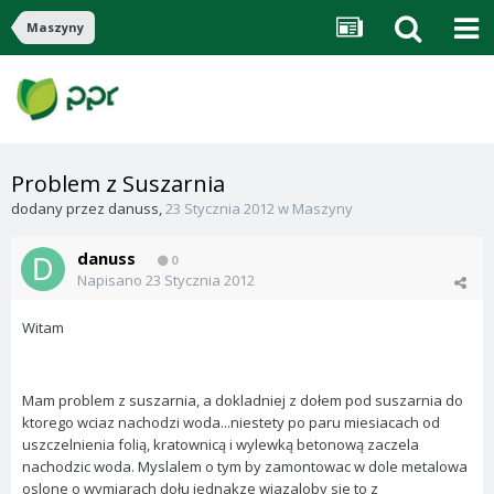
Maszyny
Problem z Suszarnia
dodany przez
danuss
,
23 Stycznia 2012
w
Maszyny
danuss
0
Napisano
23 Stycznia 2012
Witam
Mam problem z suszarnia, a dokladniej z dołem pod suszarnia do
ktorego wciaz nachodzi woda...niestety po paru miesiacach od
uszczelnienia folią, kratownicą i wylewką betonową zaczela
nachodzic woda. Myslalem o tym by zamontowac w dole metalowa
oslone o wymiarach dołu jednakze wiazaloby sie to z