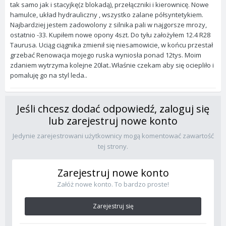
tak samo jak i stacyjkę(z blokadą), przełączniki i kierownicę. Nowe
hamulce, układ hydrauliczny , wszystko zalane półsyntetykiem.
Najbardziej jestem zadowolony z silnika pali w najgorsze mrozy,
ostatnio -33. Kupiłem nowe opony 4szt. Do tyłu założyłem 12.4 R28
Taurusa. Uciąg ciągnika zmienił się niesamowicie, w końcu przestał
grzebać Renowacja mojego ruska wyniosła ponad 12tys. Moim
zdaniem wytrzyma kolejne 20lat..Właśnie czekam aby się ociepliło i
pomaluję go na styl leda..
Jeśli chcesz dodać odpowiedź, zaloguj się
lub zarejestruj nowe konto
Jedynie zarejestrowani użytkownicy mogą komentować zawartość
tej strony.
Zarejestruj nowe konto
Załóż nowe konto. To bardzo proste!
Zarejestruj się