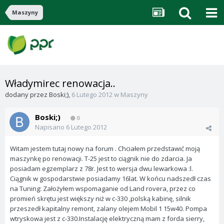
Maszyny
Władymirec renowacja..
dodany przez
Boski;)
,
6 Lutego 2012
w
Maszyny
Boski;)
0
Napisano
6 Lutego 2012
Witam jestem tutaj nowy na forum . Chciałem przedstawić moją
maszynkę po renowacji. T-25 jest to ciągnik nie do zdarcia. Ja
posiadam egzemplarz z 78r. Jest to wersja dwu lewarkowa :l.
Ciągnik w gospodarstwie posiadamy 16lat. W końcu nadszedł czas
na Tuning: Założyłem wspomaganie od Land rovera, przez co
promień skrętu jest większy niż w c-330 ,polską kabinę, silnik
przeszedł kapitalny remont, zalany olejem Mobil 1 15w40. Pompa
wtryskowa jest z c-330.Instalację elektryczną mam z forda sierry,