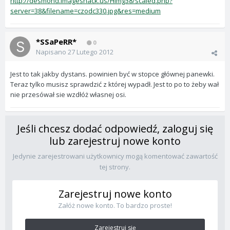
http://desmond.imageshack.us/Himg38/scaled.php?
server=38&filename=czodc330.jpg&res=medium
*SSaPeRR*
0
Napisano
27 Lutego 2012
Jest to tak jakby dystans. powinien być w stopce głównej panewki.
Teraz tylko musisz sprawdzić z której wypadł. Jest to po to żeby wał
nie przesówał sie wzdłóż własnej osi.
Jeśli chcesz dodać odpowiedź, zaloguj się
lub zarejestruj nowe konto
Jedynie zarejestrowani użytkownicy mogą komentować zawartość
tej strony.
Zarejestruj nowe konto
Załóż nowe konto. To bardzo proste!
Zarejestruj się