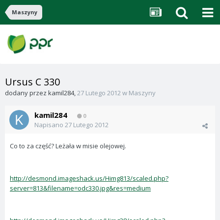
Maszyny
Ursus C 330
dodany przez
kamil284
,
27 Lutego 2012
w
Maszyny
kamil284
0
Napisano
27 Lutego 2012
Co to za część? Leżała w misie olejowej.
http://desmond.imageshack.us/Himg813/scaled.php?
server=813&filename=odc330.jpg&res=medium