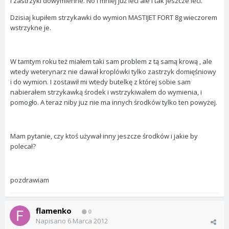
i zastrzyki dowymienne. No i mniej już leci ale i tak jeszcze leci.
Dzisiaj kupiłem strzykawki do wymion MASTIJET FORT 8g wieczorem
wstrzykne je.
W tamtym roku też miałem taki sam problem z tą samą krową , ale
wtedy weterynarz nie dawał kroplówki tylko zastrzyk domięśniowy
i do wymion. I zostawił mi wtedy butelkę z której sobie sam
nabierałem strzykawką środek i wstrzykiwałem do wymienia, i
pomogło. A teraz niby juz nie ma innych środków tylko ten powyżej.
Mam pytanie, czy ktoś używał inny jeszcze środków i jakie by
polecał?
pozdrawiam
flamenko
0
Napisano
6 Marca 2012