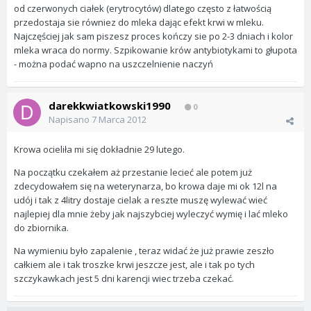
od czerwonych ciałek (erytrocytów) dlatego często z łatwością
przedostaja sie równiez do mleka dając efekt krwi w mleku.
Najczęściej jak sam piszesz proces kończy sie po 2-3 dniach i kolor
mleka wraca do normy. Szpikowanie krów antybiotykami to głupota
- można podać wapno na uszczelnienie naczyń
darekkwiatkowski1990
0
Napisano
7 Marca 2012
Krowa ocieliła mi się dokładnie 29 lutego.
Na początku czekałem aż przestanie lecieć ale potem już
zdecydowałem się na weterynarza, bo krowa daje mi ok 12l na
udój i tak z 4litry dostaje cielak a reszte muszę wylewać wieć
najlepiej dla mnie żeby jak najszybciej wyleczyć wymię i lać mleko
do zbiornika.
Na wymieniu było zapalenie , teraz widać że już prawie zeszło
całkiem ale i tak troszke krwi jeszcze jest, ale i tak po tych
szczykawkach jest 5 dni karencji wiec trzeba czekać.