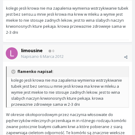
kolego jesli krowa nie ma zapalenia wymienia wstrzykiwanie tubek
jest bez sensu.u mnie jesli krowa ma krew w mleku a wymie jest
miekie to nie stosuje zadnych lekow. jest to wina slabych naczyn
krwionosnych kture pekaja. krowa przewaznie zdrowieje sama w
2-3 dni
limousine
0
Napisano
6 Marca 2012
flamenko napisał:
kolego jesli krowa nie ma zapalenia wymienia wstrzykiwanie
tubek jest bez sensu.u mnie jesli krowa ma krew w mleku a
wymie jest miekie to nie stosuje zadnych lekow. jest to wina
slabych naczyn krwionosnych kture pekaja. krowa
przewaznie zdrowieje sama w 2-3 dni
W okresie okołoporodowym przez naczynia włosowate do
pęcherzyków mlecznych przenikaja m in różnego rodzaju komórki
zwane potocznie białymi ciałkami krwi a które pobierane z siarą
zapewniaja cieletom odporność. Te komórki są znacznie wieksze