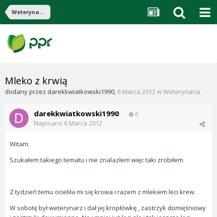
Weterynaria
Mleko z krwią
dodany przez
darekkwiatkowski1990
,
6 Marca 2012
w
Weterynaria
darekkwiatkowski1990
0
Napisano
6 Marca 2012
Witam.
Szukałem takiego tematu i nie znalazłem więc taki zrobiłem
Z tydzień temu ocieliła mi się krowa i razem z mlekiem leci krew.
W sobotę był weterynarz i dał jej kropłówkę , zastrzyk domięśniowy