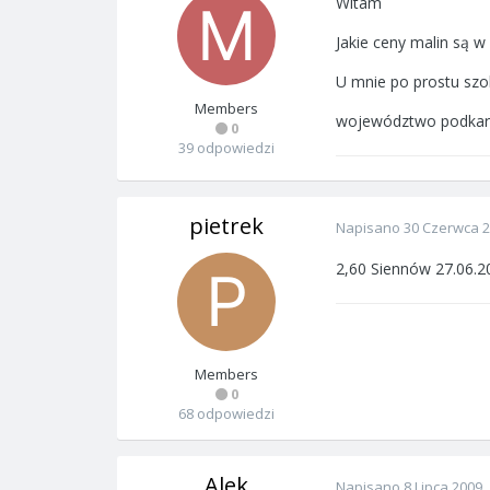
Witam
Jakie ceny malin są 
U mnie po prostu szo
Members
województwo podkarp
0
39 odpowiedzi
pietrek
Napisano
30 Czerwca 
2,60 Siennów 27.06.2
Members
0
68 odpowiedzi
Alek
Napisano
8 Lipca 2009