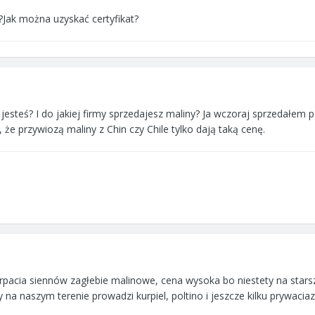
?Jak można uzyskać certyfikat?
ic jesteś? I do jakiej firmy sprzedajesz maliny? Ja wczoraj sprzedałe
, że przywiozą maliny z Chin czy Chile tylko dają taką cenę.
rpacia siennów zagłebie malinowe, cena wysoka bo niestety na starsz
 na naszym terenie prowadzi kurpiel, poltino i jeszcze kilku prywac