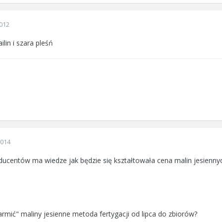
012
in i szara pleśń
2014
oducentów ma wiedze jak będzie się kształtowała cena malin jesienn
mić" maliny jesienne metoda fertygacji od lipca do zbiorów?