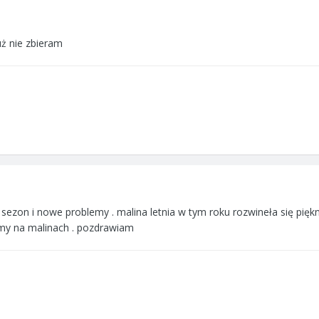
uż nie zbieram
on i nowe problemy . malina letnia w tym roku rozwineła się pięknie
my na malinach . pozdrawiam