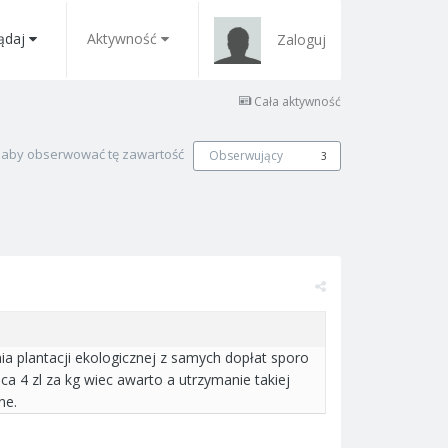
ądaj
Aktywność
Zaloguj
Cała aktywność
, aby obserwować tę zawartość
Obserwujący
3
 plantacji ekologicznej z samych dopłat sporo
ca 4 zl za kg wiec awarto a utrzymanie takiej
ne.