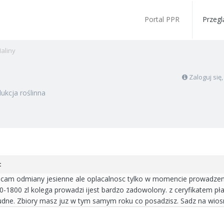
Portal PPR
Przegl
aliny
Zaloguj się
ukcja roślinna
:
cam odmiany jesienne ale oplacalnosc tylko w momencie prowadzenia
0-1800 zl kolega prowadzi ijest bardzo zadowolony. z ceryfikatem pła
 trudne. Zbiory masz juz w tym samym roku co posadzisz. Sadz na wios