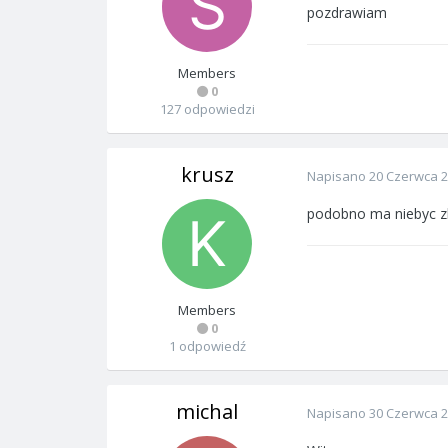
pozdrawiam
Members
0
127 odpowiedzi
krusz
Napisano
20 Czerwca 
podobno ma niebyc zle
Members
0
1 odpowiedź
michal
Napisano
30 Czerwca 