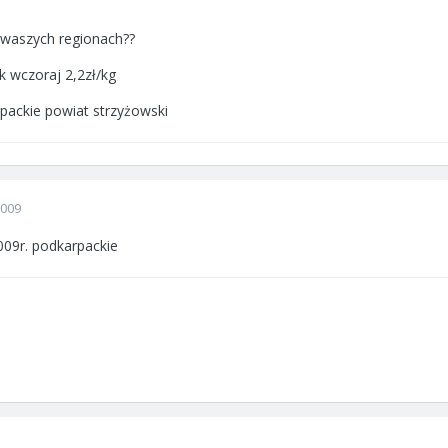
w waszych regionach??
k wczoraj 2,2zł/kg
ackie powiat strzyżowski
2009
009r. podkarpackie