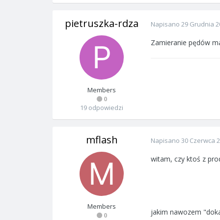
pietruszka-rdza
Napisano
29 Grudnia 2
Zamieranie pędów mail
Members
0
19 odpowiedzi
mflash
Napisano
30 Czerwca 
witam, czy ktoś z pr
Members
jakim nawozem "dokar
0