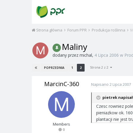
Strona główna
Forum PPR
Produkcja roślinna
M
Maliny
dodany przez
michal
,
4 Lipca 2006
w
Prod
Strona 2 z 2
1
2
POPRZEDNIA
MarcinC-360
Napisano
2 Lipca 2007
pietrek napisał
Czesc rowniez pole
pieniazkow ok. 160
plantacji nie jest
Members
0