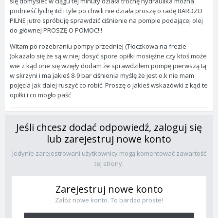
się domyśleć w ciągu tej minuty działa trochę hydraulika można
podnieść łychę itd i tyle po chwili nie działa proszę o radę BARDZO
PILNE jutro spróbuję sprawdzić ciśnienie na pompie podającej olej
do głównej PROSZĘ O POMOC!!!
Witam po rozebraniu pompy przedniej (Tłoczkowa na frezie
)okazało się że są w niej dosyć spore opiłki mosiężne czy ktoś może
wie z kąd one się wzięły dodam że sprawdziłem pompę pierwszą tą
w skrzyni i ma jakieś 8-9 bar ciśnienia myślę że jest o.k nie mam
pojęcia jak dalej ruszyć co robić. Proszę o jakieś wskazówki z kąd te
opiłki i co mogło paść
Jeśli chcesz dodać odpowiedź, zaloguj się
lub zarejestruj nowe konto
Jedynie zarejestrowani użytkownicy mogą komentować zawartość
tej strony.
Zarejestruj nowe konto
Załóż nowe konto. To bardzo proste!