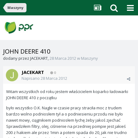
Maszyny
JOHN DEERE 410
dodany przez
JACEKART
,
28 Marca 2012
w
Maszyny
JACEKART
0
Napisano
28 Marca 2012
Witam wszystkich od roku jestem właścicielem koparko ładowarki
JOHN DEERE 410 z początku
było wszystko O.K. Nagle w czasie pracy straciła moc z trudem
bardzo wolno podniosłem tył a o podniesieniu przodu nie było
nawet mowy, ciągnikiem podniosłem łychę żeby jakoś zjechać
Sprawdziłem filtry, olej, ciśnienie na przedniej pompie jest jakieś
200 z hakiem ale przez 1min a potem spada do 20, jak nie trudno