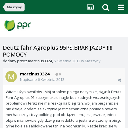
Maszyny
Deutz fahr Agroplus 95PS.BRAK JAZDY !!!!
POMOCY
dodany przez
marcinus3324
,
6 Kwietnia 2012
w
Maszyny
marcinus3324
0
Napisano
6 Kwietnia 2012
Witam użytkowników . Mój problem polega na tym ze, ciągnik Deutz
Fahr Agroplus 95 zatrzymał sie nagle bez zadnych wczesniejszych
problemów i teraz nie ma reakcji na biegi tzn. wbijam bieg i nic sie
nie dzieje, dodam ze skrzynie jest mechaniczna posiada rewers
mechaniczny i trzy półbiegi pod obciązeniem. Jest jeszcze jeden
objaw mianowicie gdy dzwignia reduktora jest na włączonym biegu
tylne koła sa zablokowane tzn. na podnasniku kazde kreci sie w