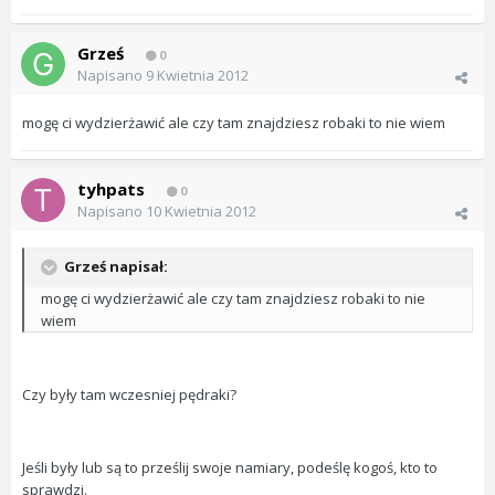
Grześ
0
Napisano
9 Kwietnia 2012
mogę ci wydzierżawić ale czy tam znajdziesz robaki to nie wiem
tyhpats
0
Napisano
10 Kwietnia 2012
Grześ napisał:
mogę ci wydzierżawić ale czy tam znajdziesz robaki to nie
wiem
Czy były tam wczesniej pędraki?
Jeśli były lub są to prześlij swoje namiary, podeślę kogoś, kto to
sprawdzi.